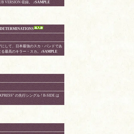
B VERSION 収録。
♪SAMPLE
h DETERMINATIONS
グにして、日本最強のスカ・バンドであ
なる最高のキラー・スカ。
♪SAMPLE
PRESS" の先行シングル ! B-SIDE は