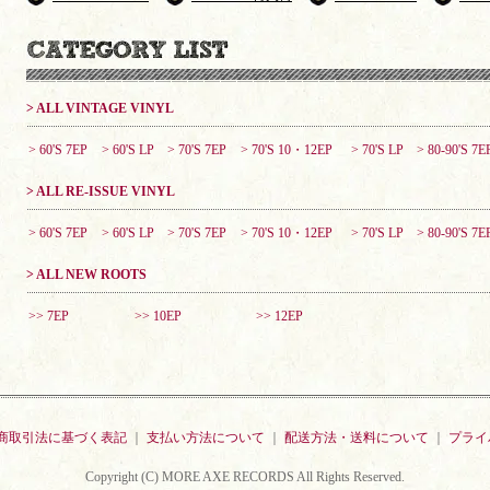
> ALL VINTAGE VINYL
> 60'S 7EP
> 60'S LP
> 70'S 7EP
> 70'S 10・12EP
> 70'S LP
> 80-90'S 7E
> ALL RE-ISSUE VINYL
> 60'S 7EP
> 60'S LP
> 70'S 7EP
> 70'S 10・12EP
> 70'S LP
> 80-90'S 7E
> ALL NEW ROOTS
>> 7EP
>> 10EP
>> 12EP
商取引法に基づく表記
｜
支払い方法について
｜
配送方法・送料について
｜
プライ
Copyright (C) MORE AXE RECORDS All Rights Reserved.