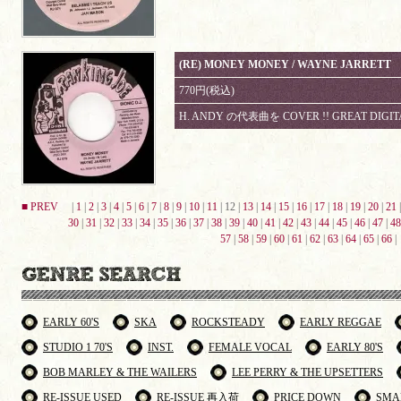
(RE) MONEY MONEY / WAYNE JARRETT
770円(税込)
H. ANDY の代表曲を COVER !! GREAT DIGIT
■ PREV
|
1
|
2
|
3
|
4
|
5
|
6
|
7
|
8
|
9
|
10
|
11
| 12 |
13
|
14
|
15
|
16
|
17
|
18
|
19
|
20
|
21
30
|
31
|
32
|
33
|
34
|
35
|
36
|
37
|
38
|
39
|
40
|
41
|
42
|
43
|
44
|
45
|
46
|
47
|
48
57
|
58
|
59
|
60
|
61
|
62
|
63
|
64
|
65
|
66
|
EARLY 60'S
SKA
ROCKSTEADY
EARLY REGGAE
STUDIO 1 70'S
INST.
FEMALE VOCAL
EARLY 80'S
BOB MARLEY & THE WAILERS
LEE PERRY & THE UPSETTERS
RE-ISSUE USED
RE-ISSUE 再入荷
PRICE DOWN
SMA