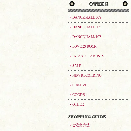
DANCE HALL 90'S
DANCE HALL 00'S
DANCE HALL 10'S
LOVERS ROCK
JAPANESE ARTISTS
SALE
NEW RECORDING
CD&DVD
GOODS
OTHER
ご注文方法