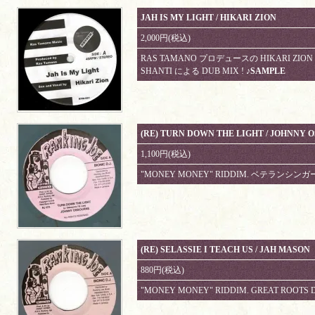
JAH IS MY LIGHT / HIKARI ZION
2,000円(税込)
RAS TAMANO プロデュースの HIKARI ZION に
SHANTI による DUB MIX !
♪SAMPLE
(RE) TURN DOWN THE LIGHT / JOHNNY 
1,100円(税込)
"MONEY MONEY" RIDDIM. ベテランシンガー
(RE) SELASSIE I TEACH US / JAH MASON
880円(税込)
"MONEY MONEY" RIDDIM. GREAT ROOTS D