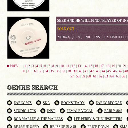
SEEK AND HE WILL FIND / PLAYER OF 
SOLD OUT
2003年リリース。 NICE INST. × 2. LIMITED ED
■ PREV
|
1
|
2
|
3
|
4
|
5
|
6
|
7
|
8
|
9
|
10
|
11
|
12
|
13
|
14
|
15
|
16
|
17
|
18
|
19
| 20 |
21
30
|
31
|
32
|
33
|
34
|
35
|
36
|
37
|
38
|
39
|
40
|
41
|
42
|
43
|
44
|
45
|
46
|
47
|
48
57
|
58
|
59
|
60
|
61
|
62
|
63
|
64
|
65
|
66
|
EARLY 60'S
SKA
ROCKSTEADY
EARLY REGGAE
STUDIO 1 70'S
INST.
FEMALE VOCAL
EARLY 80'S
BOB MARLEY & THE WAILERS
LEE PERRY & THE UPSETTERS
RE-ISSUE USED
RE-ISSUE 再入荷
PRICE DOWN
SMA