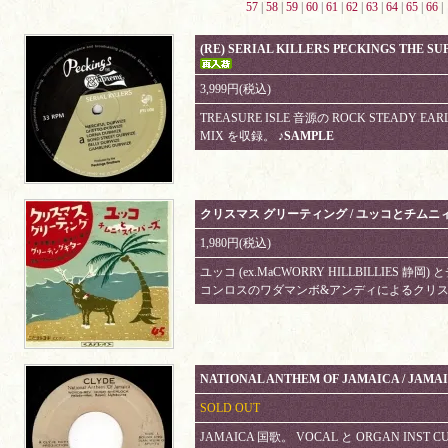
57
|
58
|
59
|
60
|
61
|
62
|
63
|
64
|
65
|
66
|
(RE) SERIAL KILLERS PECKINGS THE S
3,999円(税込)
TREASURE ISLE 音源の ROCK STEADY EAR
MIX を収録。
♪SAMPLE
クリスマス グリーティング / ユッコとチム
1,980円(税込)
ユッコ (ex.MaCWORRY HILLBILLIES
コンロスのワダマンボ&アンディによるクリ
NATIONAL ANTHEM OF JAMAICA / JAMA
SOLD OUT
JAMAICA 国歌。 VOCAL と ORGAN INS