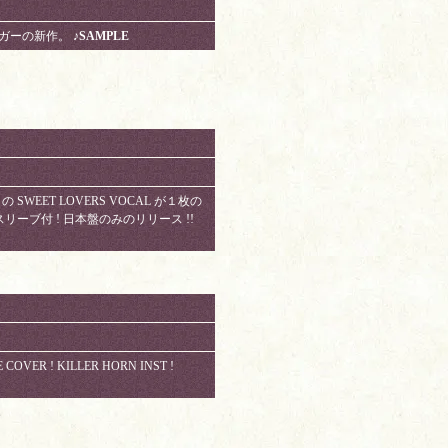
ンシンガーの新作。
♪SAMPLE
T の SWEET LOVERS VOCAL が１枚の
 スリーブ付 ! 日本盤のみのリリース !!
COVER ! KILLER HORN INST !