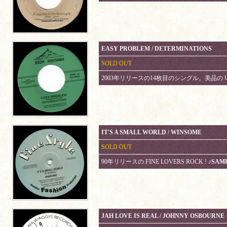
EASY PROBLEM / DETERMINATIONS
SOLD OUT
2003年リリースの14枚目のシングル。美品の 
IT'S A SMALL WORLD / WINSOME
SOLD OUT
90年リリースの FINE LOVERS ROCK !
♪SAM
JAH LOVE IS REAL / JOHNNY OSBOURNE