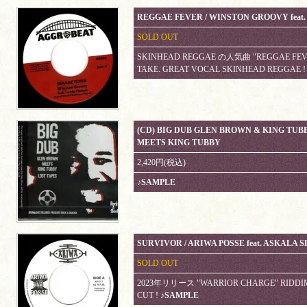
REGGAE FEVER / WINSTON GROOVY feat
SOLD OUT
SKINHEAD REGGAE の人気曲 "REGGAE FEVER
TAKE. GREAT VOCAL SKINHEAD REGGAE 
(CD) BIG DUB GLEN BROWN & KING TUB
MEETS KING TUBBY
2,420円(税込)
♪SAMPLE
SURVIVOR / ARIWA POSSE feat. ASKALA 
SOLD OUT
2023年リリース "WARRIOR CHARGE" RIDDIM 
CUT !
♪SAMPLE