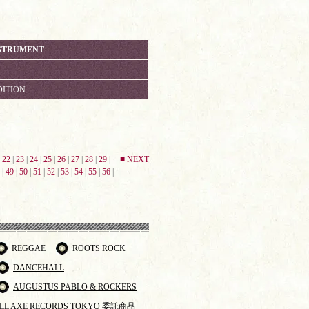
INSTRUMENT
ITION.
|
22
|
23
|
24
|
25
|
26
|
27
|
28
|
29
|
■ NEXT
|
49
|
50
|
51
|
52
|
53
|
54
|
55
|
56
|
REGGAE
ROOTS ROCK
DANCEHALL
AUGUSTUS PABLO & ROCKERS
LL AXE RECORDS TOKYO 委託商品