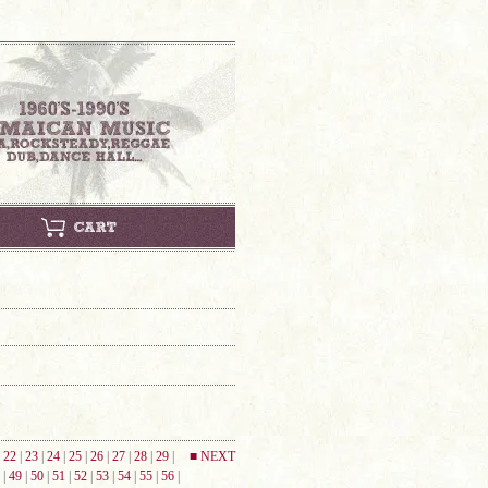
|
22
|
23
|
24
|
25
|
26
|
27
|
28
|
29
|
■ NEXT
|
49
|
50
|
51
|
52
|
53
|
54
|
55
|
56
|