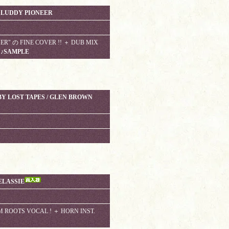
. LUDDY PIONEER
" の FINE COVER !! ＋ DUB MIX
!
♪SAMPLE
BY LOST TAPES / GLEN BROWN
SELASSIE
ROOTS VOCAL ! ＋ HORN INST.