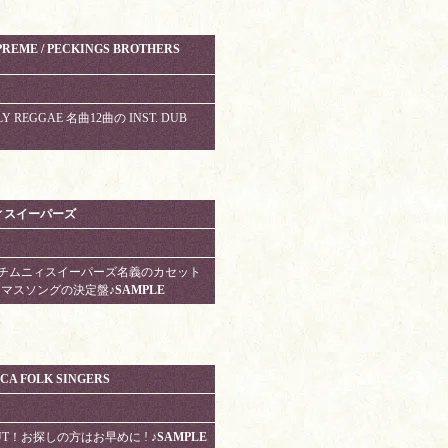
UPREME / PECKINGS BROTHERS
LY REGGAE 名曲12曲の INST. DUB
ニィスイーパーズ
 静岡) とチムニィスイーパーズ名義のカセット
スマスソングの決定盤
♪SAMPLE
ICA FOLK SINGERS
T CUT！お探しの方はお早めに !
♪SAMPLE