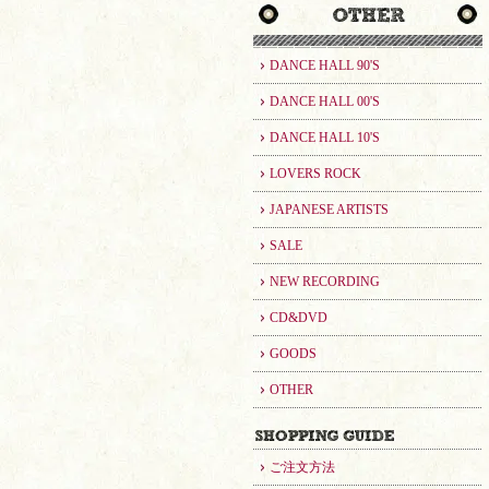
DANCE HALL 90'S
DANCE HALL 00'S
DANCE HALL 10'S
LOVERS ROCK
JAPANESE ARTISTS
SALE
NEW RECORDING
CD&DVD
GOODS
OTHER
ご注文方法