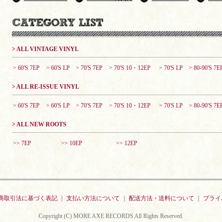
> ALL VINTAGE VINYL
> 60'S 7EP
> 60'S LP
> 70'S 7EP
> 70'S 10・12EP
> 70'S LP
> 80-90'S 7E
> ALL RE-ISSUE VINYL
> 60'S 7EP
> 60'S LP
> 70'S 7EP
> 70'S 10・12EP
> 70'S LP
> 80-90'S 7E
> ALL NEW ROOTS
>> 7EP
>> 10EP
>> 12EP
商取引法に基づく表記
｜
支払い方法について
｜
配送方法・送料について
｜
プライ
Copyright (C) MORE AXE RECORDS All Rights Reserved.