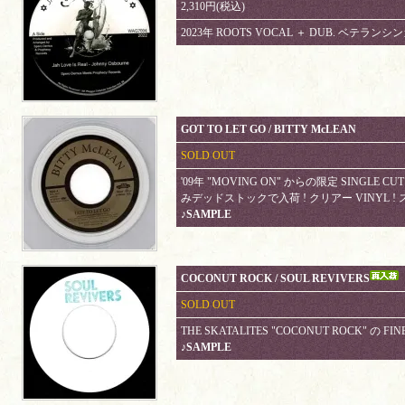
2,310円(税込)
2023年 ROOTS VOCAL ＋ DUB. ベテラ
GOT TO LET GO / BITTY McLEAN
SOLD OUT
'09年 "MOVING ON" からの限定 SINGLE CU
みデッドストックで入荷 ! クリアー VINYL !
♪SAMPLE
COCONUT ROCK / SOUL REVIVERS
SOLD OUT
THE SKATALITES "COCONUT ROCK" の FINE 
♪SAMPLE