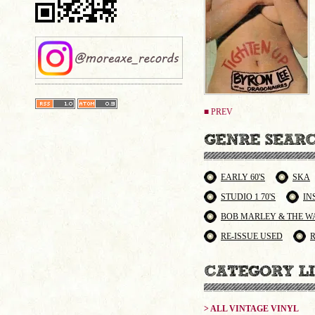
■ PREV
EARLY 60'S
SKA
STUDIO 1 70'S
IN
BOB MARLEY & THE W
RE-ISSUE USED
> ALL VINTAGE VINYL