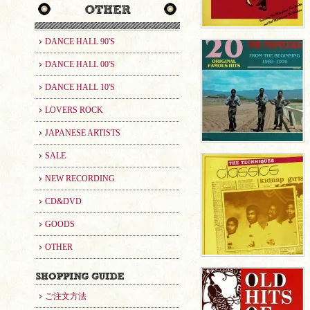
DANCE HALL 90'S
DANCE HALL 00'S
DANCE HALL 10'S
LOVERS ROCK
JAPANESE ARTISTS
SALE
NEW RECORDING
CD&DVD
GOODS
OTHER
ご注文方法