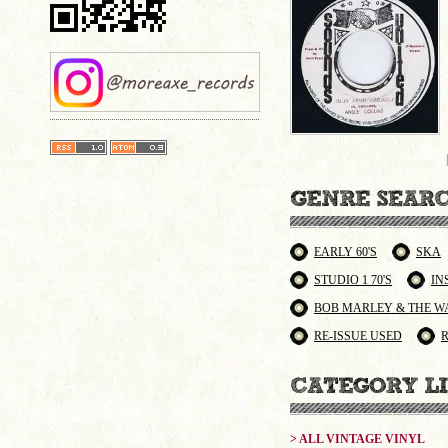
EARLY 60'S
SKA
STUDIO 1 70'S
IN
BOB MARLEY & THE W
RE-ISSUE USED
> ALL VINTAGE VINYL