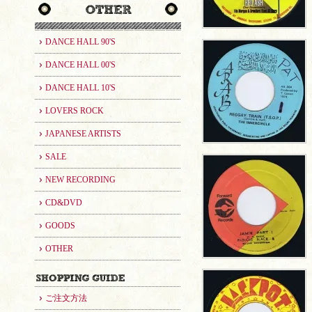
DANCE HALL 90'S
DANCE HALL 00'S
DANCE HALL 10'S
LOVERS ROCK
JAPANESE ARTISTS
SALE
NEW RECORDING
CD&DVD
GOODS
OTHER
ご注文方法