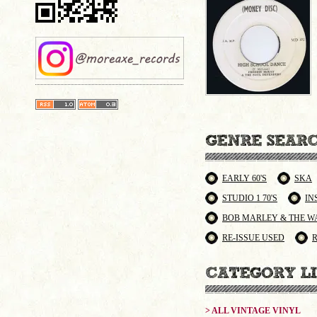
EARLY 60'S
SKA
STUDIO 1 70'S
IN
BOB MARLEY & THE W
RE-ISSUE USED
> ALL VINTAGE VINYL