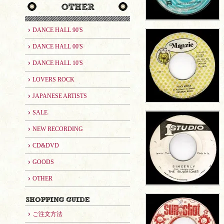
DANCE HALL 90'S
DANCE HALL 00'S
DANCE HALL 10'S
LOVERS ROCK
JAPANESE ARTISTS
SALE
NEW RECORDING
CD&DVD
GOODS
OTHER
ご注文方法