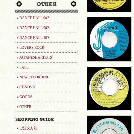
DANCE HALL 90'S
DANCE HALL 00'S
DANCE HALL 10'S
LOVERS ROCK
JAPANESE ARTISTS
SALE
NEW RECORDING
CD&DVD
GOODS
OTHER
ご注文方法