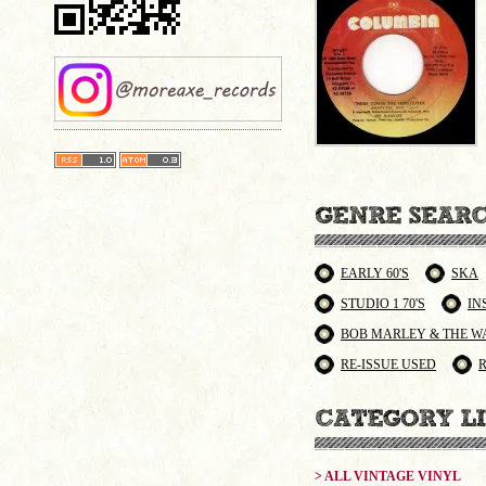
EARLY 60'S
SKA
STUDIO 1 70'S
IN
BOB MARLEY & THE W
RE-ISSUE USED
> ALL VINTAGE VINYL