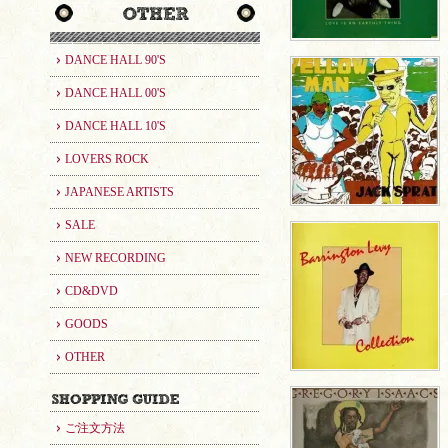
DANCE HALL 90'S
DANCE HALL 00'S
DANCE HALL 10'S
LOVERS ROCK
JAPANESE ARTISTS
SALE
NEW RECORDING
CD&DVD
GOODS
OTHER
ご注文方法