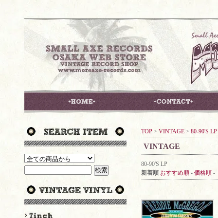
TOP
>
VINTAGE
>
80-90'S LP
VINTAGE
80-90'S LP
新着順
おすすめ順
-
価格順
-