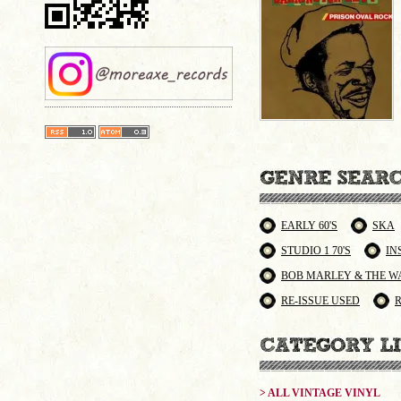
EARLY 60'S
SKA
STUDIO 1 70'S
IN
BOB MARLEY & THE W
RE-ISSUE USED
> ALL VINTAGE VINYL