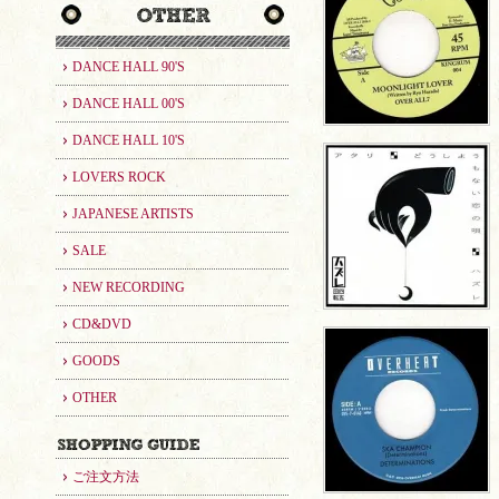
DANCE HALL 90'S
DANCE HALL 00'S
DANCE HALL 10'S
LOVERS ROCK
JAPANESE ARTISTS
SALE
NEW RECORDING
CD&DVD
GOODS
OTHER
ご注文方法