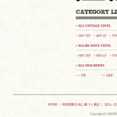
> ALL VINTAGE VINYL
> 60'S 7EP
> 60'S LP
> 70'
> ALL RE-ISSUE VINYL
> 60'S 7EP
> 60'S LP
> 70'
> ALL NEW ROOTS
>> 7EP
>> 10EP
HOME
｜
特定商取引法に基づく表記
｜
支払い方
Copyright (C) MORE