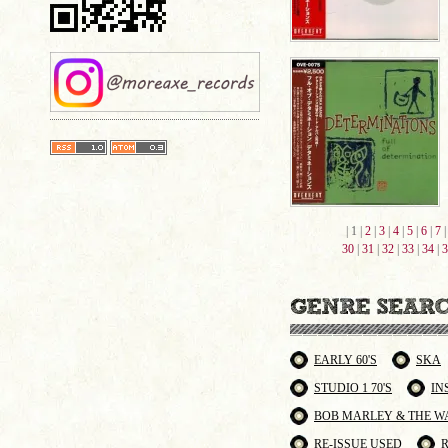
| 1 |
2
|
3
|
4
|
5
|
6
|
7
30
|
31
|
32
|
33
|
34
|
3
EARLY 60'S
SKA
STUDIO 1 70'S
IN
BOB MARLEY & THE W
RE-ISSUE USED