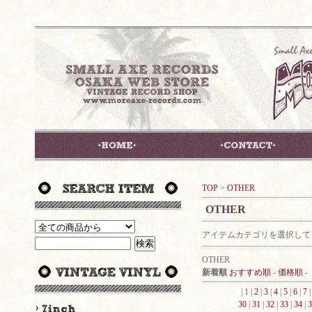
TOP
>
OTHER
OTHER
アイテムカテゴリを選択して
OTHER
新着順
おすすめ順
-
価格順
-
| 1 |
2
|
3
|
4
|
5
|
6
|
7
30
|
31
|
32
|
33
|
34
|
3