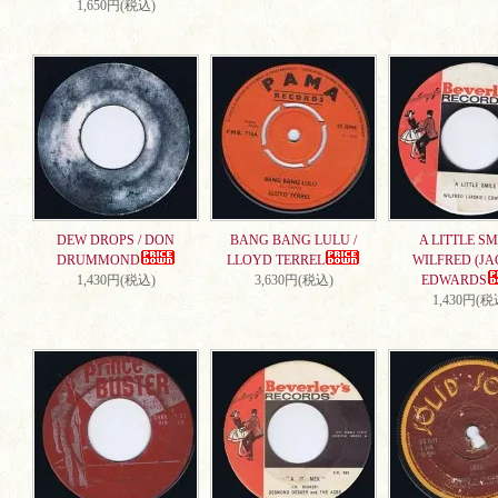
1,650円(税込)
DEW DROPS / DON
BANG BANG LULU /
A LITTLE SMI
DRUMMOND
LLOYD TERREL
WILFRED (JA
1,430円(税込)
3,630円(税込)
EDWARDS
1,430円(税