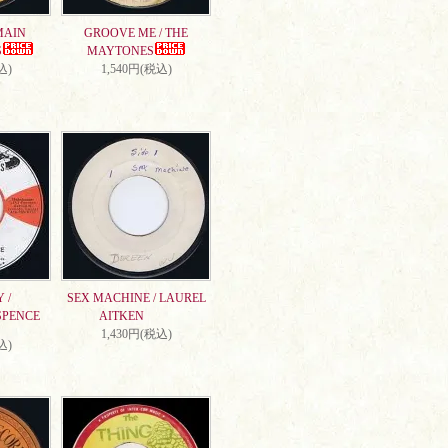
MAIN
GROOVE ME / THE
S
MAYTONES
込)
1,540円(税込)
 /
SEX MACHINE / LAUREL
SPENCE
AITKEN
1,430円(税込)
込)