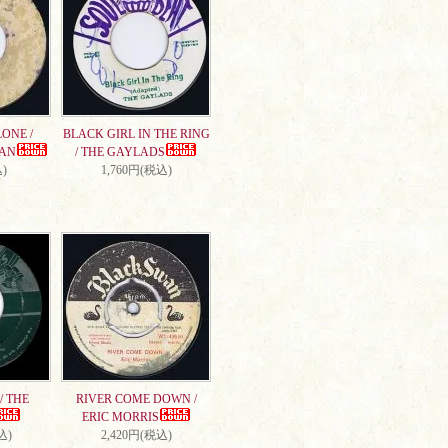
ONE /
BLACK GIRL IN THE RING
AN
/ THE GAYLADS
)
1,760円(税込)
/ THE
RIVER COME DOWN /
ERIC MORRIS
込)
2,420円(税込)