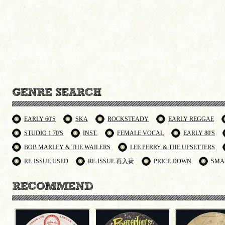
EARLY 60'S
SKA
ROCKSTEADY
EARLY REGGAE
STUDIO 1 70'S
INST.
FEMALE VOCAL
EARLY 80'S
BOB MARLEY & THE WAILERS
LEE PERRY & THE UPSETTERS
RE-ISSUE USED
RE-ISSUE 再入荷
PRICE DOWN
SMA