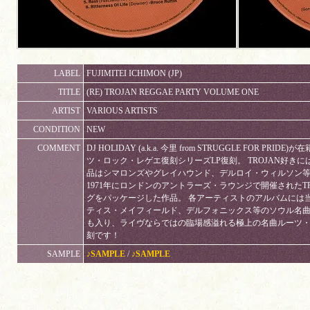
LABEL
FUJIMITEI ICHIMON (JP)
TITLE
(RE) TROJAN REGGAE PARTY VOLUME ONE
ARTIST
VARIOUS ARTISTS
CONDITION
NEW
COMMENT
DJ HOLIDAY (a.k.a. 今里 from STRUGGLE FOR 
ツ・ロック・レゲエ復刻シリーズLP復刻。 TROJAN好き
品はシマロンズやグレイハウンド、デルロイ・ウィルソン
1971年にロンドンのアントラーズ・ラウンジで開催されたT
グをパッケージした作品。 各アーティストのアルバムには
ティス・メイフィールド、デルフォニックス等のソウル名曲
も入り、ライヴならではの臨場感溢れる極上の名曲ルーツ・
刻です！
SAMPLE
♪SAMPLE
/
♪SAMPLE