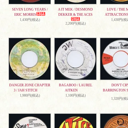
SEVEN LONG YEARS /
A IT MEK / DESMOND
LOVE / THE 
ERIC MORRIS
DEKKER & THE ACES
ATTRACTION
1,430円(税込)
1,430円(税
2,200円(税込)
DANGER ZONE CHAPTER
BAGABOO / LAUREL
DON'T CRY
3 / JAH STITCH
AITKEN
BARRINGTON 
1,980円(税込)
1,100円(税込)
1,320円(税