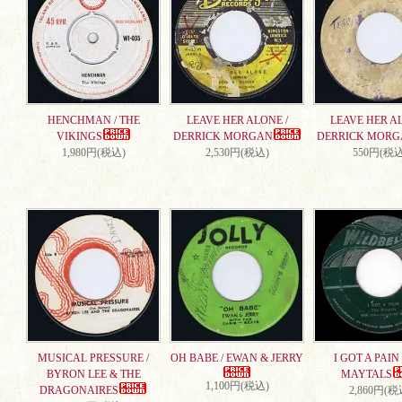
HENCHMAN / THE
LEAVE HER ALONE /
LEAVE HER AL
VIKINGS
DERRICK MORGAN
DERRICK MORG
1,980円(税込)
2,530円(税込)
550円(税込
MUSICAL PRESSURE /
OH BABE / EWAN & JERRY
I GOT A PAIN 
BYRON LEE & THE
MAYTALS
1,100円(税込)
DRAGONAIRES
2,860円(税