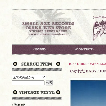
TOP
>
OTHER
>
JAPANESE A
いかれた BABY / JUN