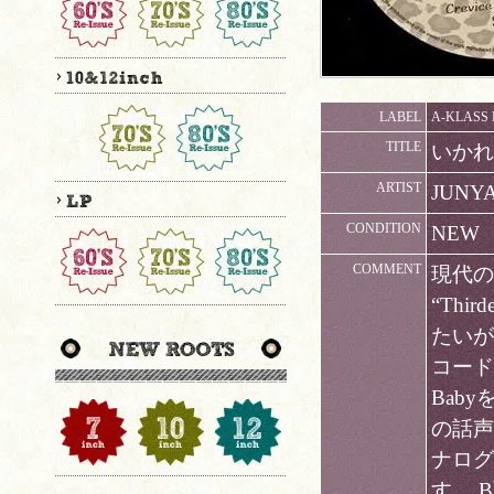
LABEL
A-KLASS 
TITLE
いかれた
ARTIST
JUNYA
CONDITION
NEW
COMMENT
現代のレ
“Thi
たいが
コード。
Bab
の話声
ナログ
す。 