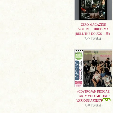
ZERO MAGAZINE
VOLUME THREE / V.A
(BULL THE DOUGS …等）
2,750円(税込)
(CD) TROJAN REGGAE
PARTY VOLUME ONE /
VARIOUS ARTISTS
1,980円(税込)