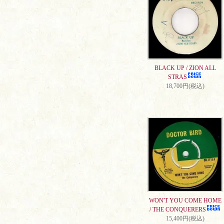
BLACK UP / ZION ALL
STRAS
18,700円(税込)
WON'T YOU COME HOME
/ THE CONQUERERS
15,400円(税込)