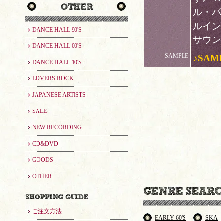
ル・バ
ルイン
DANCE HALL 90'S
サウ
DANCE HALL 00'S
SAMPLE
♪SAM
DANCE HALL 10'S
LOVERS ROCK
JAPANESE ARTISTS
SALE
NEW RECORDING
CD&DVD
GOODS
OTHER
ご注文方法
EARLY 60'S
SKA