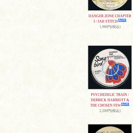
DANGER ZONE CHAPTER
3 / JAH STITCH
1,980円(税込)
PSYCHEDELIC TRAIN /
DERRICK HARRIOTT &
THE CHOSEN FEW
2,200円(税込)