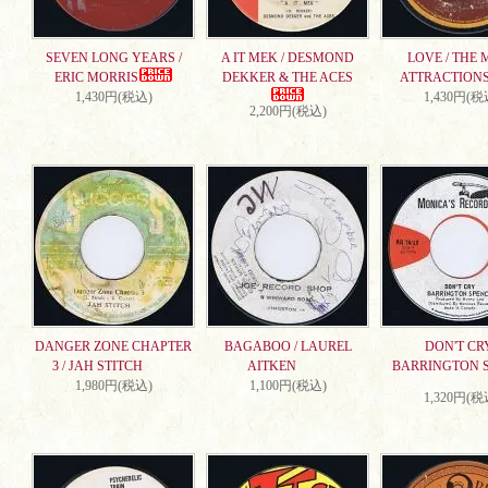
SEVEN LONG YEARS /
A IT MEK / DESMOND
LOVE / THE 
ERIC MORRIS
DEKKER & THE ACES
ATTRACTION
1,430円(税込)
1,430円(税
2,200円(税込)
DANGER ZONE CHAPTER
BAGABOO / LAUREL
DON'T CRY
3 / JAH STITCH
AITKEN
BARRINGTON 
1,980円(税込)
1,100円(税込)
1,320円(税