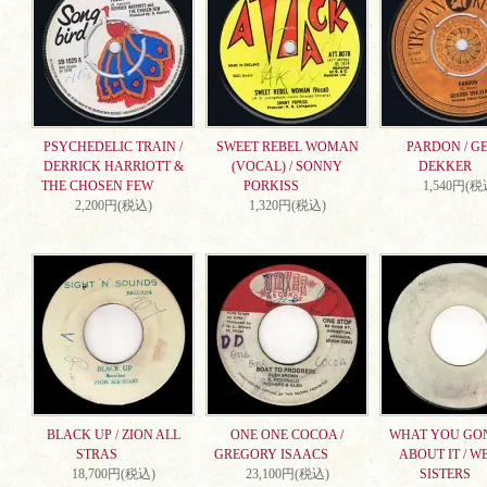
PSYCHEDELIC TRAIN /
SWEET REBEL WOMAN
PARDON / G
DERRICK HARRIOTT &
(VOCAL) / SONNY
DEKKER
THE CHOSEN FEW
PORKISS
1,540円(税
2,200円(税込)
1,320円(税込)
BLACK UP / ZION ALL
ONE ONE COCOA /
WHAT YOU GO
STRAS
GREGORY ISAACS
ABOUT IT / W
18,700円(税込)
23,100円(税込)
SISTERS