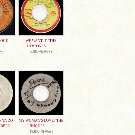
EOGE
WE WANT IT / THE
HEPTONES
込)
9,680円(税込)
NNA DO
MY WOMAN'S LOVE / THE
EBBER
UNIQUES
19,800円(税込)