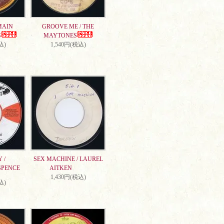
MAIN
GROOVE ME / THE
S
MAYTONES
込)
1,540円(税込)
 /
SEX MACHINE / LAUREL
SPENCE
AITKEN
1,430円(税込)
込)