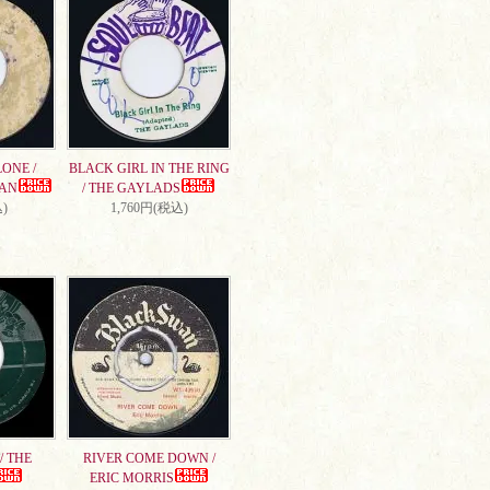
ONE /
BLACK GIRL IN THE RING
AN
/ THE GAYLADS
)
1,760円(税込)
/ THE
RIVER COME DOWN /
ERIC MORRIS