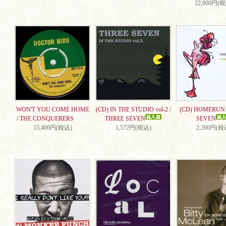
22,000円(
WON'T YOU COME HOME
(CD) IN THE STUDIO vol-2 /
(CD) HOMERUN 
/ THE CONQUERERS
THREE SEVEN
SEVEN
15,400円(税込)
1,572円(税込)
2,200円(税