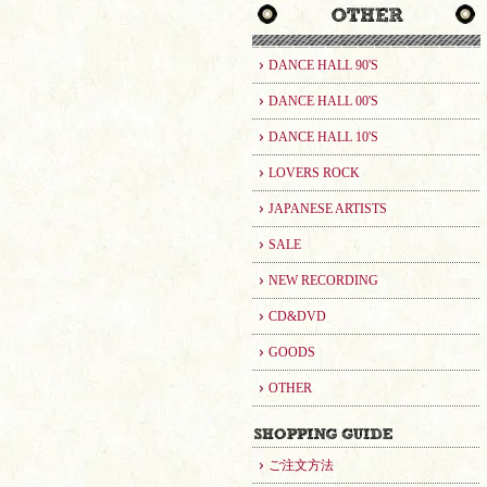
DANCE HALL 90'S
DANCE HALL 00'S
DANCE HALL 10'S
LOVERS ROCK
JAPANESE ARTISTS
SALE
NEW RECORDING
CD&DVD
GOODS
OTHER
ご注文方法