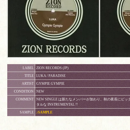
LABEL
ZION RECORDS (JP)
TITLE
LUKA / PARADISE
ARTIST
GYMPIE GYMPIE
CONDITION
NEW
COMMENT
NEW SINGLE は新たなメンバーが加わり、秋の夜長にピッ
タルな INSTRUMENTAL !!
SAMPLE
♪SAMPLE