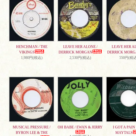
HENCHMAN / THE
LEAVE HER ALONE /
LEAVE HER AL
VIKINGS
DERRICK MORGAN
DERRICK MORG
1,980円(税込)
2,530円(税込)
550円(税込
MUSICAL PRESSURE /
OH BABE / EWAN & JERRY
I GOT A PAIN 
BYRON LEE & THE
MAYTALS