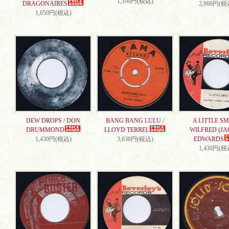
1,100円(税込)
DRAGONAIRES
2,860円(税
1,650円(税込)
DEW DROPS / DON
BANG BANG LULU /
A LITTLE SMI
DRUMMOND
LLOYD TERREL
WILFRED (JA
1,430円(税込)
3,630円(税込)
EDWARDS
1,430円(税