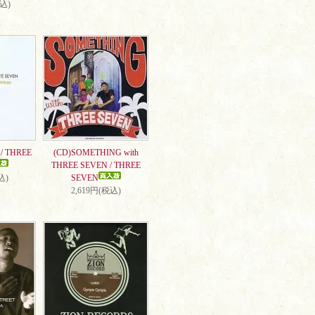
税込)
/ THREE
(CD)SOMETHING with
THREE SEVEN / THREE
込)
SEVEN
2,619円(税込)