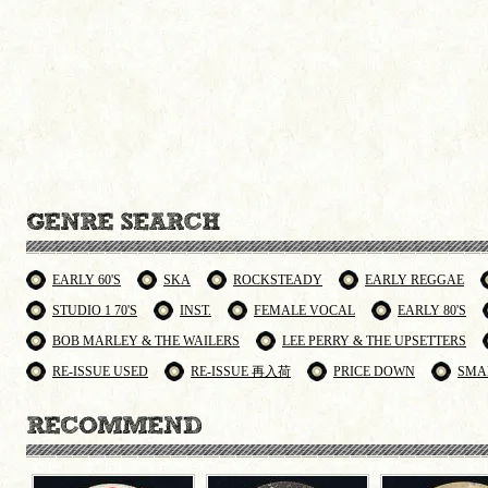
EARLY 60'S
SKA
ROCKSTEADY
EARLY REGGAE
STUDIO 1 70'S
INST.
FEMALE VOCAL
EARLY 80'S
BOB MARLEY & THE WAILERS
LEE PERRY & THE UPSETTERS
RE-ISSUE USED
RE-ISSUE 再入荷
PRICE DOWN
SMA