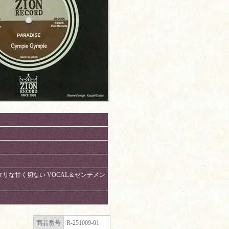
タリな甘く切ない VOCAL＆センチメン
商品番号
R-251009-01