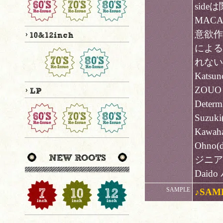
sideは
MACA
意欲作
による
れない！？
Katsu
ZOUO a
Determ
Suzuk
Kawaha
Ohno(
ジニア-H
Daid
SAMPLE
♪SAM