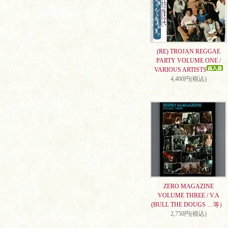
(RE) TROJAN REGGAE
PARTY VOLUME ONE /
VARIOUS ARTISTS
4,400円(税込)
ZERO MAGAZINE
VOLUME THREE / V.A
(BULL THE DOUGS …等）
2,750円(税込)