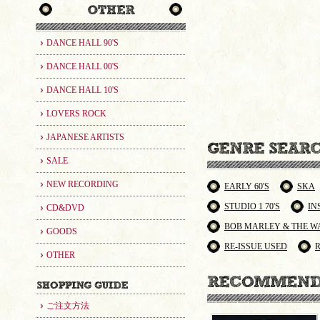
DANCE HALL 90'S
DANCE HALL 00'S
DANCE HALL 10'S
LOVERS ROCK
JAPANESE ARTISTS
SALE
NEW RECORDING
EARLY 60'S
SKA
STUDIO 1 70'S
IN
CD&DVD
BOB MARLEY & THE W
GOODS
RE-ISSUE USED
OTHER
ご注文方法