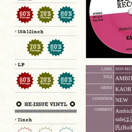
LABEL
ZION REC
TITLE
AMBIT
ARTIST
KAOR
CONDITION
NEW
COMMENT
Ambici
sid
氏(Bul