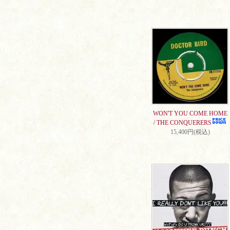
WON'T YOU COME HOME
/ THE CONQUERERS
15,400円(税込)