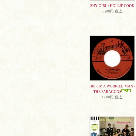
SHY GIRL / HOLLIE COOK
5,280円(税込)
(RE) I'M A WORRIED MAN /
THE PARAGONS
1,800円(税込)