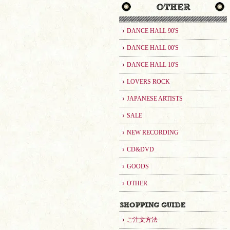
DANCE HALL 90'S
DANCE HALL 00'S
DANCE HALL 10'S
LOVERS ROCK
JAPANESE ARTISTS
SALE
NEW RECORDING
CD&DVD
GOODS
OTHER
ご注文方法