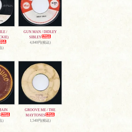
LE /
GUN MAN / DIDLEY
CKIE)
SIBLEY
4,840円(税込)
込)
MAIN
GROOVE ME / THE
S
MAYTONES
込)
1,540円(税込)