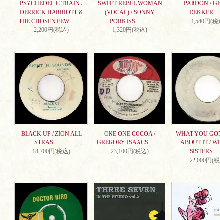
PSYCHEDELIC TRAIN /
SWEET REBEL WOMAN
PARDON / G
DERRICK HARRIOTT &
(VOCAL) / SONNY
DEKKER
THE CHOSEN FEW
PORKISS
1,540円(税
2,200円(税込)
1,320円(税込)
BLACK UP / ZION ALL
ONE ONE COCOA /
WHAT YOU GO
STRAS
GREGORY ISAACS
ABOUT IT / W
18,700円(税込)
23,100円(税込)
SISTERS
22,000円(