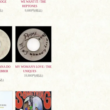
EOGE
WE WANT IT / THE
HEPTONES
込)
9,680円(税込)
NNA DO
MY WOMAN'S LOVE / THE
EBBER
UNIQUES
19,800円(税込)
税込)