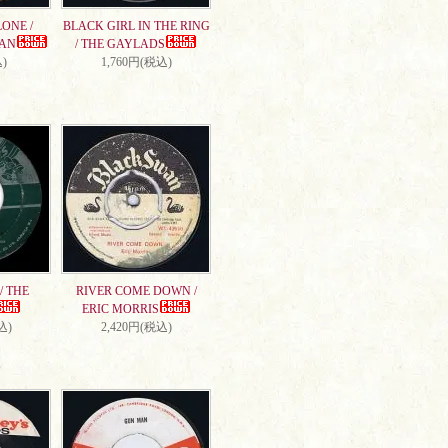
ONE /
BLACK GIRL IN THE RING
AN
/ THE GAYLADS
)
1,760円(税込)
/ THE
RIVER COME DOWN /
ERIC MORRIS
込)
2,420円(税込)