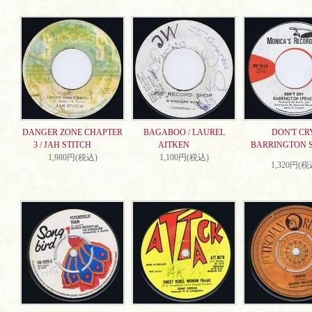
DANGER ZONE CHAPTER
BAGABOO / LAUREL
DON'T CRY
3 / JAH STITCH
AITKEN
BARRINGTON 
1,980円(税込)
1,100円(税込)
1,320円(税