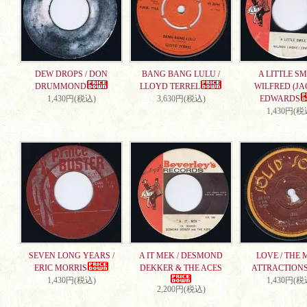
DEW DROPS / DON
BANG BANG LULU /
A LITTLE SMI
DRUMMOND
LLOYD TERREL
WILFRED (JA
1,430円(税込)
3,630円(税込)
EDWARDS
1,430円(税
SEVEN LONG YEARS /
A IT MEK / DESMOND
LOVE / THE 
ERIC MORRIS
DEKKER & THE ACES
ATTRACTION
1,430円(税込)
1,430円(税
2,200円(税込)