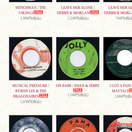
HENCHMAN / THE
LEAVE HER ALONE /
LEAVE HER AL
VIKINGS
DERRICK MORGAN
DERRICK MORG
1,980円(税込)
2,530円(税込)
550円(税込
MUSICAL PRESSURE /
OH BABE / EWAN & JERRY
I GOT A PAIN 
BYRON LEE & THE
MAYTALS
1,100円(税込)
DRAGONAIRES
2,860円(税
1,650円(税込)