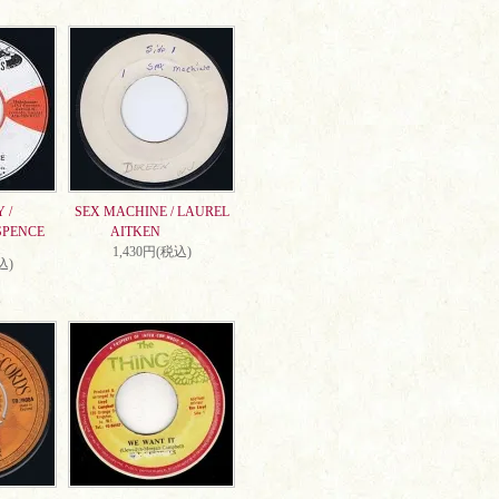
 /
SEX MACHINE / LAUREL
SPENCE
AITKEN
1,430円(税込)
込)