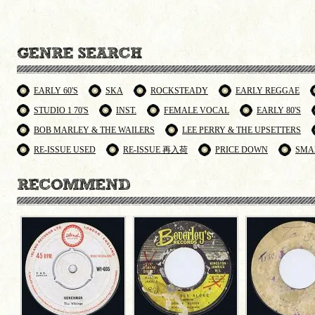
EARLY 60'S
SKA
ROCKSTEADY
EARLY REGGAE
STUDIO 1 70'S
INST.
FEMALE VOCAL
EARLY 80'S
BOB MARLEY & THE WAILERS
LEE PERRY & THE UPSETTERS
RE-ISSUE USED
RE-ISSUE 再入荷
PRICE DOWN
SMA