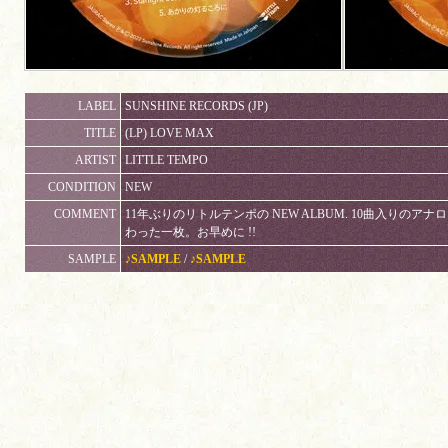
LABEL
SUNSHINE RECORDS (JP)
TITLE
(LP) LOVE MAX
ARTIST
LITTLE TEMPO
CONDITION
NEW
COMMENT
11年ぶりのリトルテンポの NEW ALBUM. 10曲入りのアナ
わった一枚。お早めに !!
SAMPLE
♪SAMPLE
/
♪SAMPLE