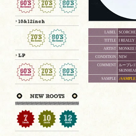
LABEL
SCORCHER
TITTLE
I REALLY
ARTIST
MONKEE 
CONDITION
NEW
COMMENT
ループレ11
SKINHEAD
SAMPLE
♪SAMPLE