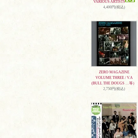
VARIOUS ARTISTS
4,400円(税込)
ZERO MAGAZINE
VOLUME THREE / V.A
(BULL THE DOUGS …等）
2,750円(税込)