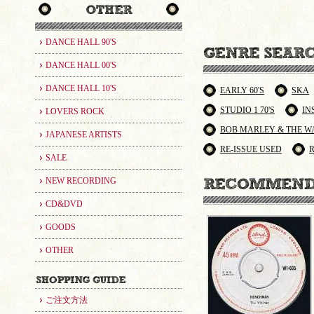
DANCE HALL 90'S
DANCE HALL 00'S
DANCE HALL 10'S
EARLY 60'S
SKA
STUDIO 1 70'S
IN
LOVERS ROCK
BOB MARLEY & THE W
JAPANESE ARTISTS
RE-ISSUE USED
SALE
NEW RECORDING
CD&DVD
GOODS
OTHER
ご注文方法