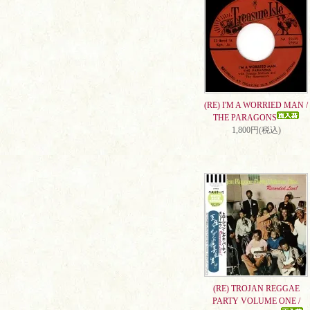
(RE) I'M A WORRIED MAN /
THE PARAGONS
1,800円(税込)
(RE) TROJAN REGGAE
PARTY VOLUME ONE /