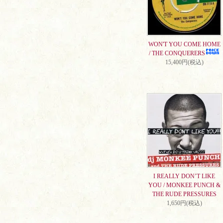
WON'T YOU COME HOME
/ THE CONQUERERS
15,400円(税込)
I REALLY DON’T LIKE
YOU / MONKEE PUNCH &
THE RUDE PRESSURES
1,650円(税込)