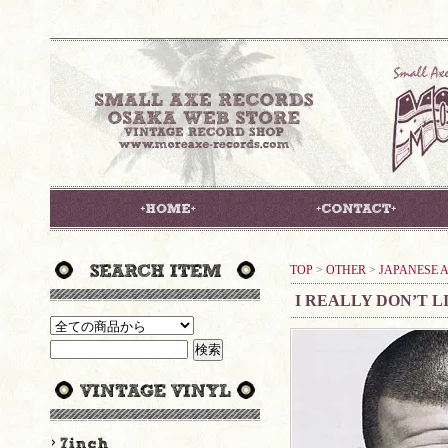
TOP
>
OTHER
>
JAPANESE A
I REALLY DON’T 