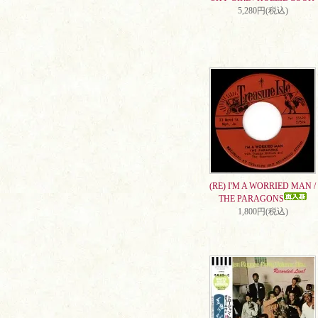
5,280円(税込)
(RE) I'M A WORRIED MAN /
THE PARAGONS
1,800円(税込)