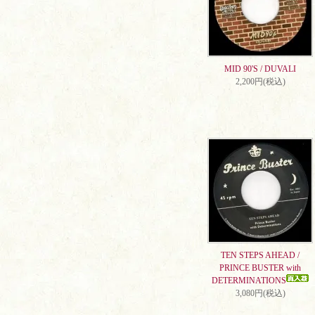
MID 90'S / DUVALI
2,200円(税込)
TEN STEPS AHEAD /
PRINCE BUSTER with
DETERMINATIONS
3,080円(税込)