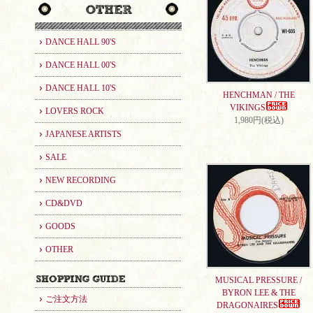
DANCE HALL 90'S
DANCE HALL 00'S
DANCE HALL 10'S
HENCHMAN / THE
VIKINGS
LOVERS ROCK
1,980円(税込)
JAPANESE ARTISTS
SALE
NEW RECORDING
CD&DVD
GOODS
OTHER
MUSICAL PRESSURE /
BYRON LEE & THE
ご注文方法
DRAGONAIRES