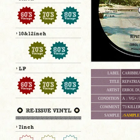
LABEL
CARIBBEA
TITLE
REPATRIA
ARTIST
ERROL D
CONDITION
A：VG+ 
COMMENT
'73 KILL
SAMPLE
♪SAMPLE