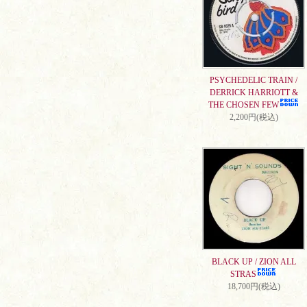
PSYCHEDELIC TRAIN /
DERRICK HARRIOTT &
THE CHOSEN FEW
2,200円(税込)
BLACK UP / ZION ALL
STRAS
18,700円(税込)