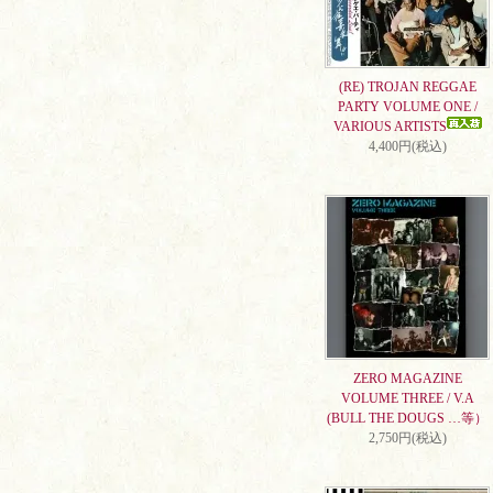
(RE) TROJAN REGGAE
PARTY VOLUME ONE /
VARIOUS ARTISTS
4,400円(税込)
ZERO MAGAZINE
VOLUME THREE / V.A
(BULL THE DOUGS …等）
2,750円(税込)