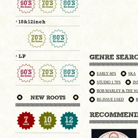
EARLY 60'S
SKA
STUDIO 1 70'S
IN
BOB MARLEY & THE W
RE-ISSUE USED