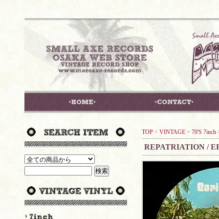
TOP
>
VINTAGE
>
70'S 7inch
REPATRIATION / 