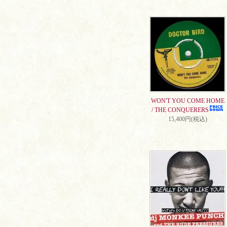
WON'T YOU COME HOME
/ THE CONQUERERS
15,400円(税込)