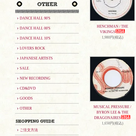
DANCE HALL 90'S
HENCHMAN / THE
DANCE HALL 00'S
VIKINGS
1,980円(税込)
DANCE HALL 10'S
LOVERS ROCK
JAPANESE ARTISTS
SALE
NEW RECORDING
CD&DVD
GOODS
MUSICAL PRESSURE /
OTHER
BYRON LEE & THE
DRAGONAIRES
1,650円(税込)
ご注文方法