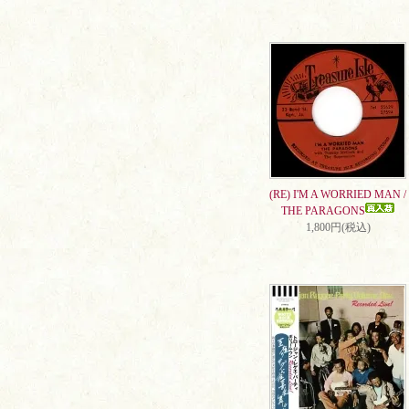
(RE) I'M A WORRIED MAN /
THE PARAGONS
1,800円(税込)