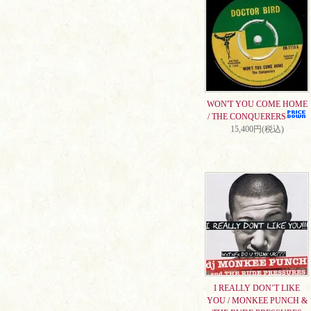
WON'T YOU COME HOME
/ THE CONQUERERS
15,400円(税込)
I REALLY DON’T LIKE
YOU / MONKEE PUNCH &