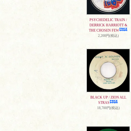
PSYCHEDELIC TRAIN /
DERRICK HARRIOTT &
THE CHOSEN FEW
2,200円(税込)
BLACK UP / ZION ALL
STRAS
18,700円(税込)