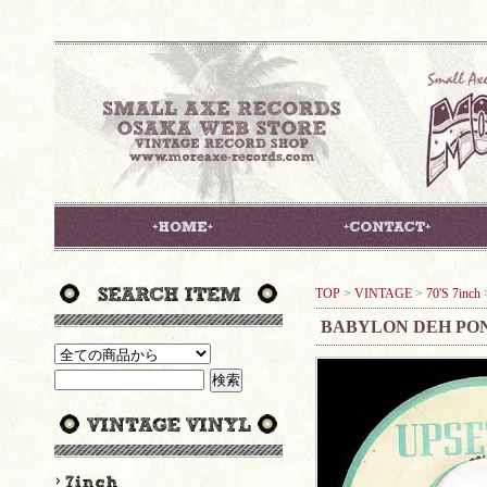
TOP
>
VINTAGE
>
70'S 7inch
BABYLON DEH PON