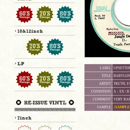
LABEL
UPSETTER
TITLE
BABYLON 
ARTIST
TRUTH, F
CONDITION
A：EX /
COMMENT
VERY RAR
SAMPLE
♪SAMPLE