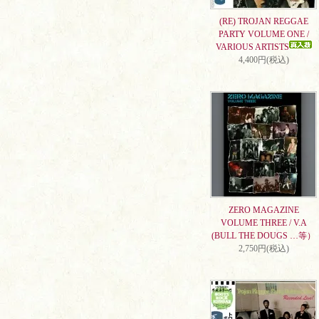
(RE) TROJAN REGGAE
PARTY VOLUME ONE /
VARIOUS ARTISTS
4,400円(税込)
ZERO MAGAZINE
VOLUME THREE / V.A
(BULL THE DOUGS …等）
2,750円(税込)