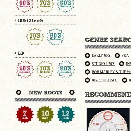
EARLY 60'S
SKA
STUDIO 1 70'S
IN
BOB MARLEY & THE W
RE-ISSUE USED