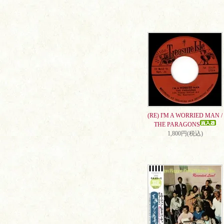
(RE) I'M A WORRIED MAN /
THE PARAGONS
1,800円(税込)