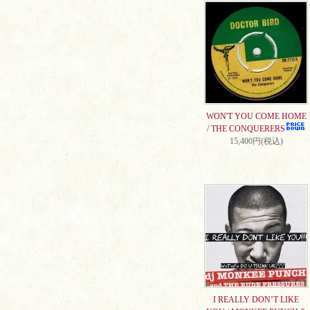
WON'T YOU COME HOME
/ THE CONQUERERS
15,400円(税込)
I REALLY DON’T LIKE