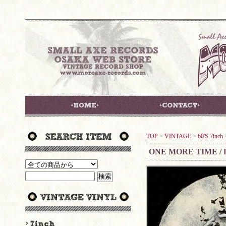
TOP
>
VINTAGE
>
60'S 7inch
ONE MORE TIME /