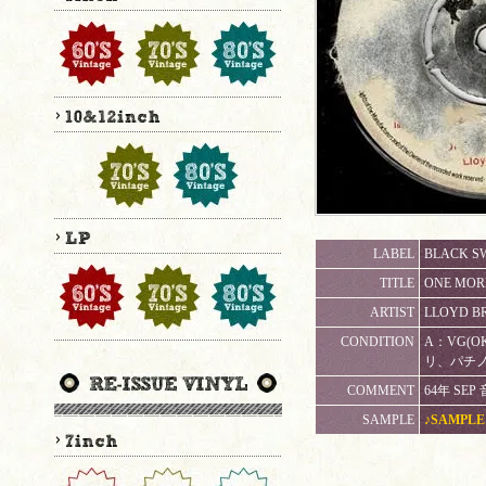
LABEL
BLACK S
TITLE
ONE MORE
ARTIST
LLOYD B
CONDITION
A：VG(O
リ、パチ
COMMENT
64年 SEP 
SAMPLE
♪SAMPLE