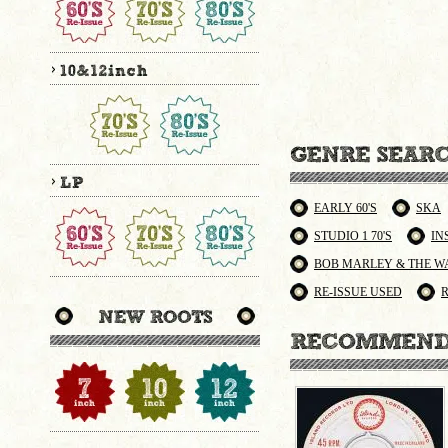
EARLY 60'S
SKA
STUDIO 1 70'S
IN
BOB MARLEY & THE W
RE-ISSUE USED