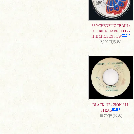
PSYCHEDELIC TRAIN /
DERRICK HARRIOTT &
THE CHOSEN FEW
2,200円(税込)
BLACK UP / ZION ALL
STRAS
18,700円(税込)