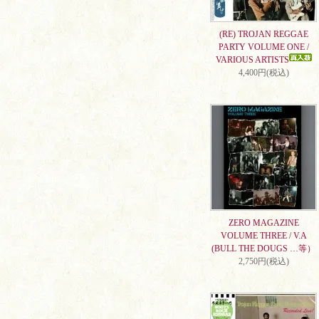
(RE) TROJAN REGGAE
PARTY VOLUME ONE /
VARIOUS ARTISTS
4,400円(税込)
ZERO MAGAZINE
VOLUME THREE / V.A
(BULL THE DOUGS …等）
2,750円(税込)