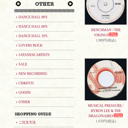
DANCE HALL 90'S
DANCE HALL 00'S
HENCHMAN / THE
VIKINGS
DANCE HALL 10'S
1,980円(税込)
LOVERS ROCK
JAPANESE ARTISTS
SALE
NEW RECORDING
CD&DVD
GOODS
OTHER
MUSICAL PRESSURE /
BYRON LEE & THE
DRAGONAIRES
1,650円(税込)
ご注文方法