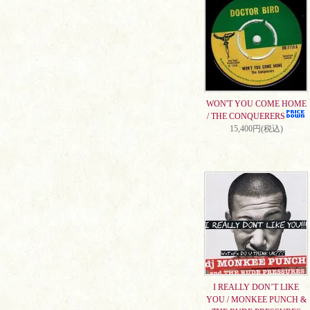
WON'T YOU COME HOME
/ THE CONQUERERS
15,400円(税込)
I REALLY DON’T LIKE
YOU / MONKEE PUNCH &