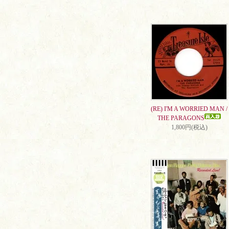
(RE) I'M A WORRIED MAN /
THE PARAGONS
1,800円(税込)