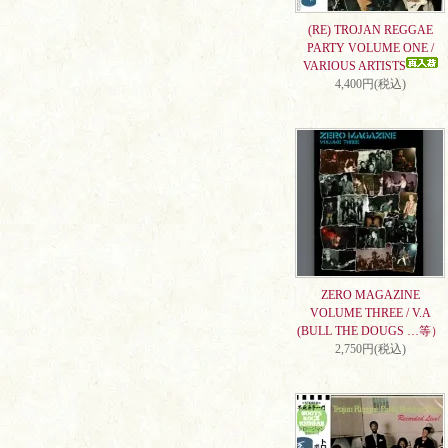
(RE) TROJAN REGGAE
PARTY VOLUME ONE /
VARIOUS ARTISTS
4,400円(税込)
ZERO MAGAZINE
VOLUME THREE / V.A
(BULL THE DOUGS …等）
2,750円(税込)