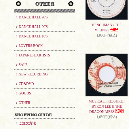
DANCE HALL 90'S
HENCHMAN / THE
DANCE HALL 00'S
VIKINGS
1,980円(税込)
DANCE HALL 10'S
LOVERS ROCK
JAPANESE ARTISTS
SALE
NEW RECORDING
CD&DVD
GOODS
MUSICAL PRESSURE /
OTHER
BYRON LEE & THE
DRAGONAIRES
1,650円(税込)
ご注文方法