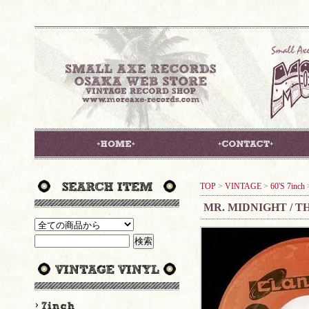
TOP
>
VINTAGE
>
60'S 7inch
MR. MIDNIGHT / 