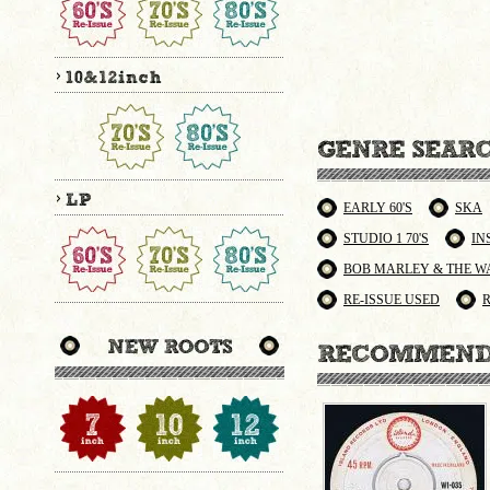
EARLY 60'S
SKA
STUDIO 1 70'S
IN
BOB MARLEY & THE W
RE-ISSUE USED