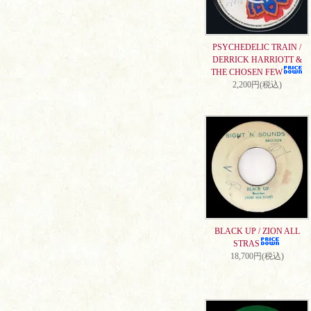
PSYCHEDELIC TRAIN /
DERRICK HARRIOTT &
THE CHOSEN FEW
2,200円(税込)
BLACK UP / ZION ALL
STRAS
18,700円(税込)