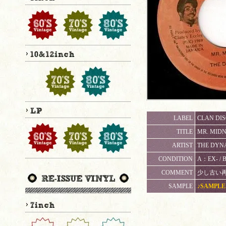
LABEL
CLAN DISC
TITLE
MR. MIDN
ARTIST
THE DYNA
CONDITION
A：EX- 
COMMENT
少し古い再発盤
SAMPLE
♪SAMPLE