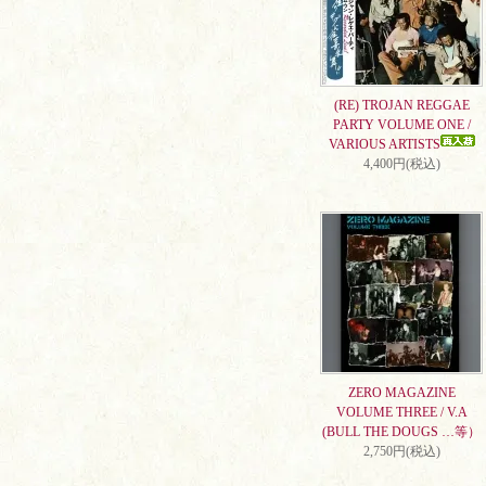
(RE) TROJAN REGGAE
PARTY VOLUME ONE /
VARIOUS ARTISTS
4,400円(税込)
ZERO MAGAZINE
VOLUME THREE / V.A
(BULL THE DOUGS …等）
2,750円(税込)