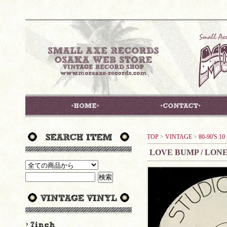
TOP
>
VINTAGE
>
80-90'S 1
LOVE BUMP / LON