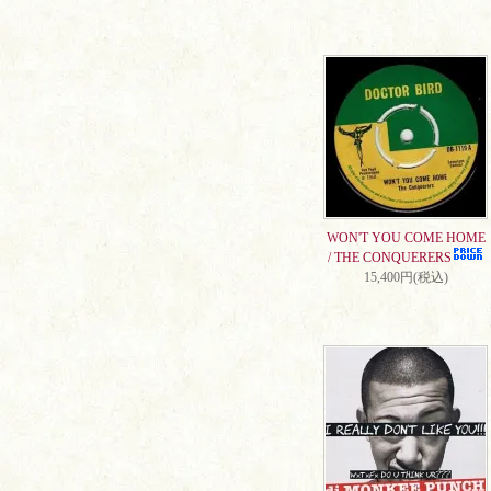
WON'T YOU COME HOME
/ THE CONQUERERS
15,400円(税込)