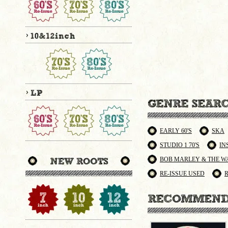
EARLY 60'S
SKA
STUDIO 1 70'S
IN
BOB MARLEY & THE W
RE-ISSUE USED