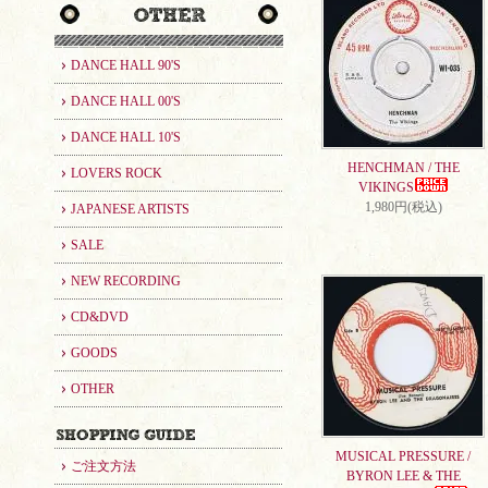
DANCE HALL 90'S
DANCE HALL 00'S
DANCE HALL 10'S
HENCHMAN / THE
LOVERS ROCK
VIKINGS
1,980円(税込)
JAPANESE ARTISTS
SALE
NEW RECORDING
CD&DVD
GOODS
OTHER
MUSICAL PRESSURE /
ご注文方法
BYRON LEE & THE