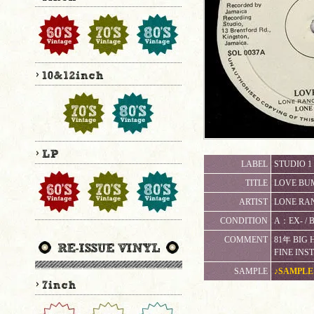
LABEL
STUDIO 1
TITLE
LOVE BU
ARTIST
LONE RA
CONDITION
A：EX-
COMMENT
81年 BIG 
FINE INST
SAMPLE
♪SAMPLE