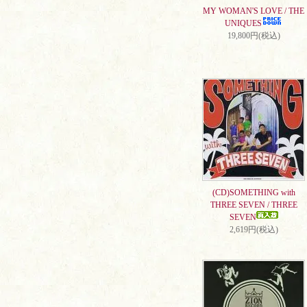
MY WOMAN'S LOVE / THE
UNIQUES
19,800円(税込)
(CD)SOMETHING with
THREE SEVEN / THREE
SEVEN
2,619円(税込)