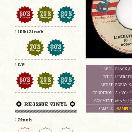
LABEL
BLACK & 
TITLE
LIBERATI
ARTIST
BOBBY KA
CONDITION
A：VG+
COMMENT
ゆったりとした
SAMPLE
♪SAMPLE