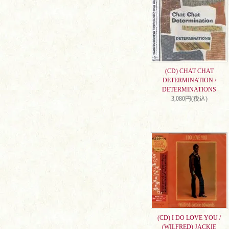
(CD) CHAT CHAT
DETERMINATION /
DETERMINATIONS
3,080円(税込)
(CD) I DO LOVE YOU /
(WILFRED) JACKIE