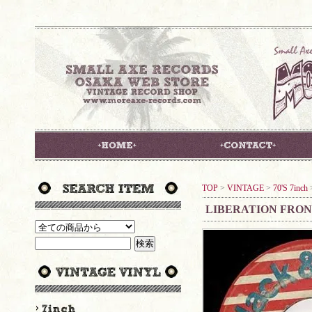
TOP
>
VINTAGE
>
70'S 7inch
LIBERATION FRON