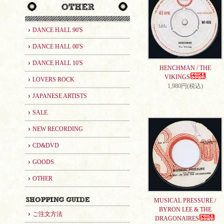
DANCE HALL 90'S
DANCE HALL 00'S
DANCE HALL 10'S
HENCHMAN / THE
VIKINGS
LOVERS ROCK
1,980円(税込)
JAPANESE ARTISTS
SALE
NEW RECORDING
CD&DVD
GOODS
OTHER
MUSICAL PRESSURE /
BYRON LEE & THE
ご注文方法
DRAGONAIRES