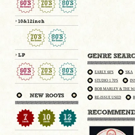
EARLY 60'S
SKA
STUDIO 1 70'S
IN
BOB MARLEY & THE W
RE-ISSUE USED