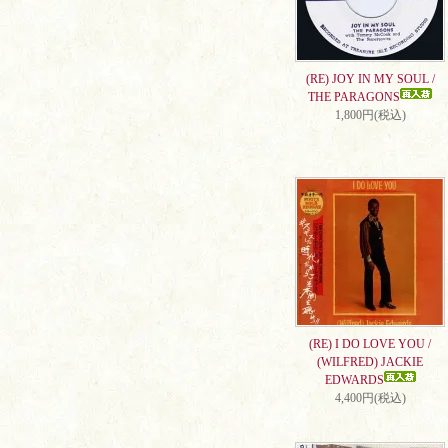
(RE) JOY IN MY SOUL /
THE PARAGONS
1,800円(税込)
(RE) I DO LOVE YOU /
(WILFRED) JACKIE
EDWARDS
4,400円(税込)