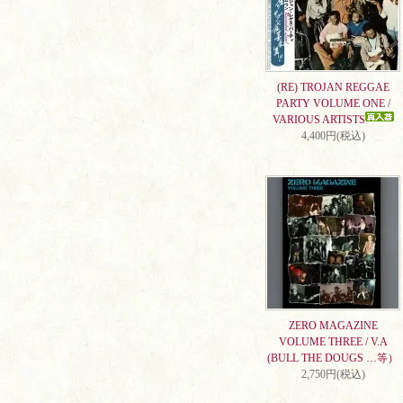
(RE) TROJAN REGGAE
PARTY VOLUME ONE /
VARIOUS ARTISTS
4,400円(税込)
ZERO MAGAZINE
VOLUME THREE / V.A
(BULL THE DOUGS …等）
2,750円(税込)