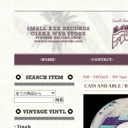
TOP
>
VINTAGE
>
70'S 7inch
CAIN AND ABLE / 