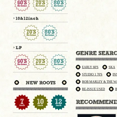
EARLY 60'S
SKA
STUDIO 1 70'S
IN
BOB MARLEY & THE W
RE-ISSUE USED