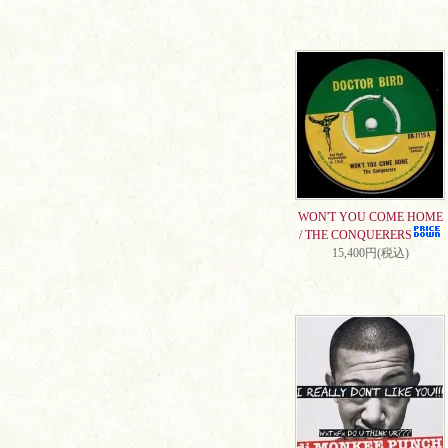
WON'T YOU COME HOME
/ THE CONQUERERS
15,400円(税込)