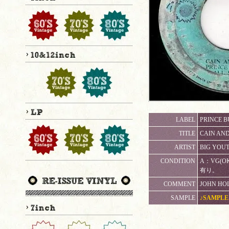
LABEL
PRINCE B
TITLE
CAIN AND
ARTIST
BIG YOU
CONDITION
A：VG(O
有り。
COMMENT
JOHN HOL
SAMPLE
♪SAMPLE