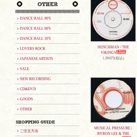
DANCE HALL 90'S
DANCE HALL 00'S
DANCE HALL 10'S
HENCHMAN / THE
LOVERS ROCK
VIKINGS
1,980円(税込)
JAPANESE ARTISTS
SALE
NEW RECORDING
CD&DVD
GOODS
OTHER
MUSICAL PRESSURE /
ご注文方法
BYRON LEE & THE