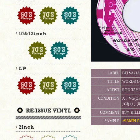
LABEL
BELVA (JA
TITTLE
WORDS OF
ARTIST
ROD TAY
CONDITION
A：VG(O
ズ有り。
COMMENT
81年 KILL
SAMPLE
♪SAMPLE