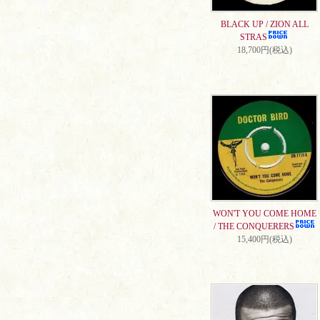
BLACK UP / ZION ALL
STRAS
18,700円(税込)
WON'T YOU COME HOME
/ THE CONQUERERS
15,400円(税込)