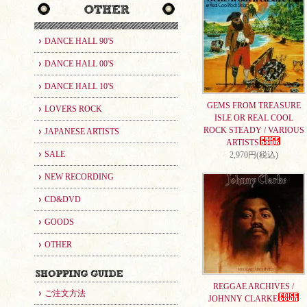
DANCE HALL 90'S
DANCE HALL 00'S
DANCE HALL 10'S
GEMS FROM TREASURE
LOVERS ROCK
ISLE OR REAL COOL
ROCK STEADY / VARIOUS
JAPANESE ARTISTS
ARTISTS
SALE
2,970円(税込)
NEW RECORDING
CD&DVD
GOODS
OTHER
REGGAE ARCHIVES /
ご注文方法
JOHNNY CLARKE