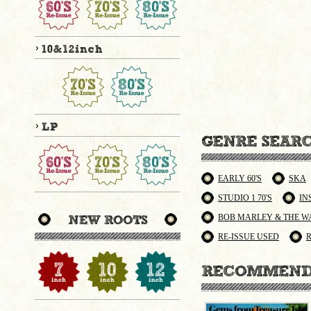
EARLY 60'S
SKA
STUDIO 1 70'S
IN
BOB MARLEY & THE W
RE-ISSUE USED