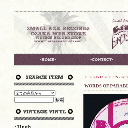
TOP
>
VINTAGE
>
70'S 7inch
WORDS OF PARABL