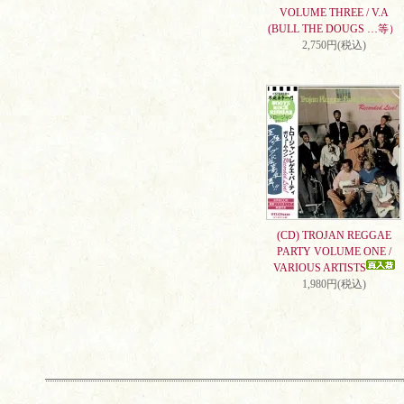
VOLUME THREE / V.A
(BULL THE DOUGS …等）
2,750円(税込)
(CD) TROJAN REGGAE
PARTY VOLUME ONE /
VARIOUS ARTISTS
1,980円(税込)