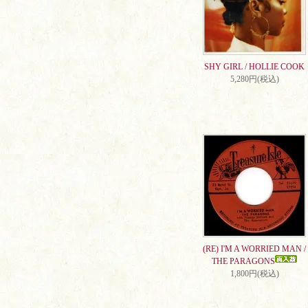
SHY GIRL / HOLLIE COOK
5,280円(税込)
(RE) I'M A WORRIED MAN /
THE PARAGONS
1,800円(税込)