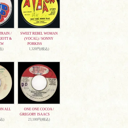
RAIN /
SWEET REBEL WOMAN
IOTT &
(VOCAL) / SONNY
EW
PORKISS
込)
1,320円(税込)
ON ALL
ONE ONE COCOA /
GREGORY ISAACS
税込)
23,100円(税込)