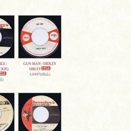
LE /
GUN MAN / DIDLEY
CKIE)
SIBLEY
4,840円(税込)
込)