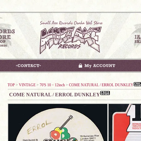
TOP
>
VINTAGE
>
70'S 10・12inch
>
COME NATURAL / ERROL DUNKLEY
COME NATURAL / ERROL DUNKLEY