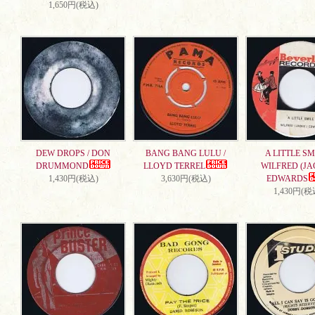
1,650円(税込)
DEW DROPS / DON
BANG BANG LULU /
A LITTLE SMI
DRUMMOND
LLOYD TERREL
WILFRED (JA
1,430円(税込)
3,630円(税込)
EDWARDS
1,430円(税