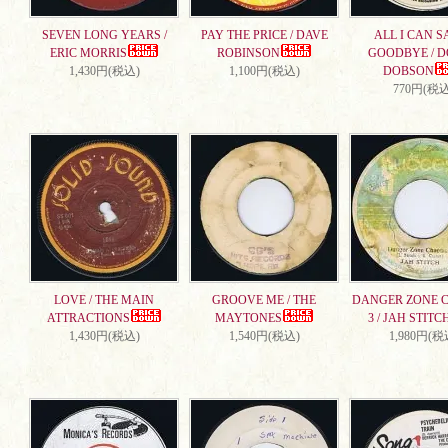
SEVEN LONG YEARS /
PAY THE PRICE / DAVE
ALL I CAN S
ERIC MORRIS
ROBINSON
GOODBYE / 
1,430円(税込)
1,100円(税込)
DOBSON
770円(税込
LOVE / THE MAIN
GROOVE ME / THE
DANGER ZONE 
ATTRACTIONS
MAYTONES
3 / JAH STITC
1,430円(税込)
1,540円(税込)
1,980円(税