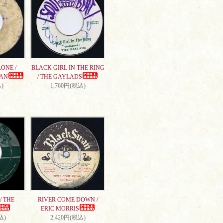
ONE /
BLACK GIRL IN THE RING
AN
/ THE GAYLADS
)
1,760円(税込)
/ THE
RIVER COME DOWN /
ERIC MORRIS
込)
2,420円(税込)