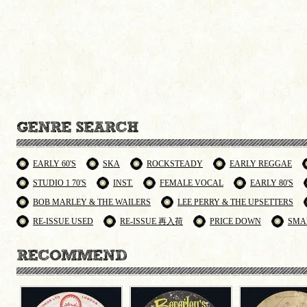
EARLY 60'S
SKA
ROCKSTEADY
EARLY REGGAE
STUDIO 1 70'S
INST.
FEMALE VOCAL
EARLY 80'S
BOB MARLEY & THE WAILERS
LEE PERRY & THE UPSETTERS
RE-ISSUE USED
RE-ISSUE 再入荷
PRICE DOWN
SMA