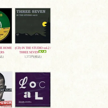
ME HOME
(CD) IN THE STUDIO vol-2 /
ERS
THREE SEVEN
税込)
1,572円(税込)