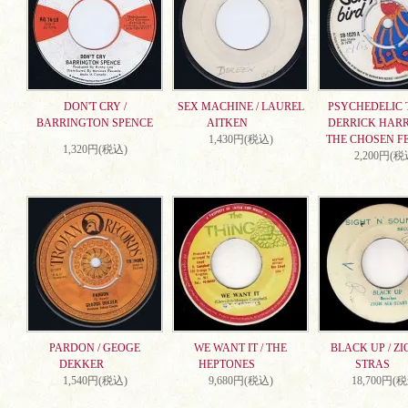
DON'T CRY /
SEX MACHINE / LAUREL
PSYCHEDELIC T
BARRINGTON SPENCE
AITKEN
DERRICK HARR
1,430円(税込)
THE CHOSEN F
1,320円(税込)
2,200円(税
PARDON / GEOGE
WE WANT IT / THE
BLACK UP / ZI
DEKKER
HEPTONES
STRAS
1,540円(税込)
9,680円(税込)
18,700円(