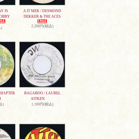
AY IS
A IT MEK / DESMOND
DOBBY
DEKKER & THE ACES
2,200円(税込)
)
CHAPTER
BAGABOO / LAUREL
H
AITKEN
込)
1,100円(税込)