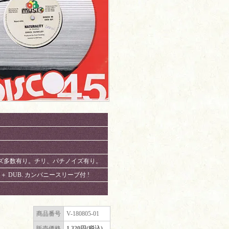
。スリキズ多数有り。チリ、パチノイズ有り。
AE ! ＋ DUB. カンパニースリーブ付 !
商品番号
V-180805-01
販売価格
1,320円(税込)