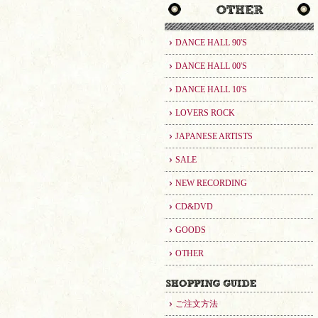
DANCE HALL 90'S
DANCE HALL 00'S
DANCE HALL 10'S
LOVERS ROCK
JAPANESE ARTISTS
SALE
NEW RECORDING
CD&DVD
GOODS
OTHER
ご注文方法