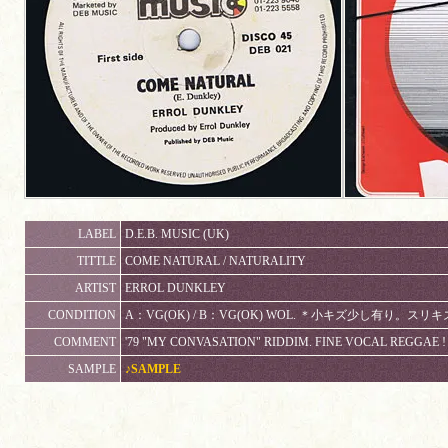
LABEL
D.E.B. MUSIC (UK)
TITTLE
COME NATURAL / NATURALITY
ARTIST
ERROL DUNKLEY
CONDITION
A：VG(OK) / B：VG(OK) WOL. ＊小キズ少し有り
COMMENT
'79 "MY CONVASATION" RIDDIM. FINE VOCAL REGG
SAMPLE
♪SAMPLE