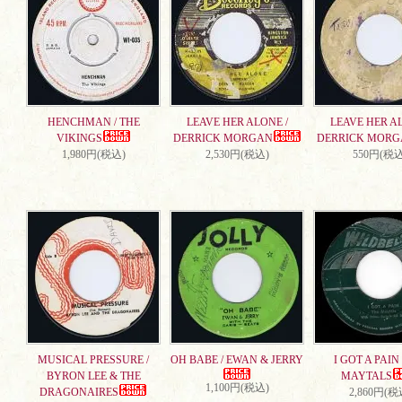
HENCHMAN / THE
LEAVE HER ALONE /
LEAVE HER AL
VIKINGS
DERRICK MORGAN
DERRICK MORG
1,980円(税込)
2,530円(税込)
550円(税込
MUSICAL PRESSURE /
OH BABE / EWAN & JERRY
I GOT A PAIN 
BYRON LEE & THE
MAYTALS
1,100円(税込)
DRAGONAIRES
2,860円(税