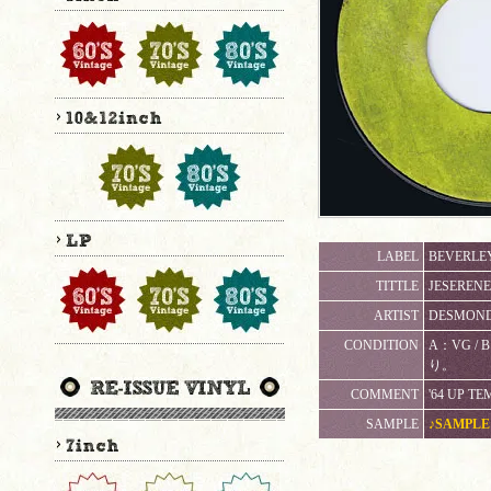
LABEL
BEVERLEY
TITTLE
JESERENE
ARTIST
DESMOND 
CONDITION
A：VG 
り。
COMMENT
'64 UP T
SAMPLE
♪SAMPLE