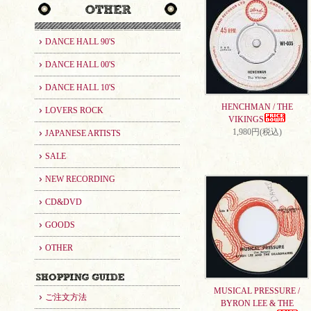
DANCE HALL 90'S
DANCE HALL 00'S
DANCE HALL 10'S
HENCHMAN / THE
LOVERS ROCK
VIKINGS
1,980円(税込)
JAPANESE ARTISTS
SALE
NEW RECORDING
CD&DVD
GOODS
OTHER
MUSICAL PRESSURE /
ご注文方法
BYRON LEE & THE