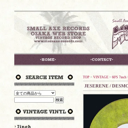
TOP
>
VINTAGE
>
60'S 7inch
JESERENE / DESM