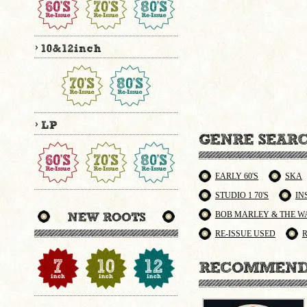
EARLY 60'S
SKA
STUDIO 1 70'S
IN
BOB MARLEY & THE W
RE-ISSUE USED