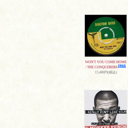
WON'T YOU COME HOME
/ THE CONQUERERS
15,400円(税込)