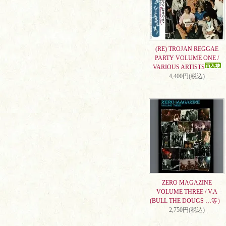
(RE) TROJAN REGGAE
PARTY VOLUME ONE /
VARIOUS ARTISTS
4,400円(税込)
ZERO MAGAZINE
VOLUME THREE / V.A
(BULL THE DOUGS …等）
2,750円(税込)