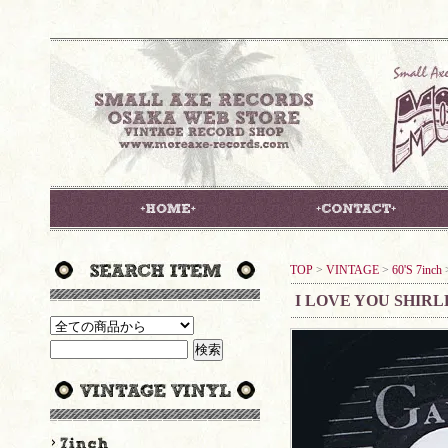
TOP
>
VINTAGE
>
60'S 7inch
I LOVE YOU SHIRL