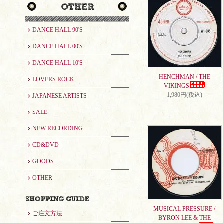
DANCE HALL 90'S
DANCE HALL 00'S
DANCE HALL 10'S
HENCHMAN / THE
LOVERS ROCK
VIKINGS
1,980円(税込)
JAPANESE ARTISTS
SALE
NEW RECORDING
CD&DVD
GOODS
OTHER
MUSICAL PRESSURE /
ご注文方法
BYRON LEE & THE