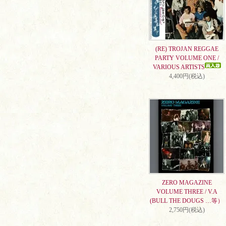
(RE) TROJAN REGGAE
PARTY VOLUME ONE /
VARIOUS ARTISTS
4,400円(税込)
ZERO MAGAZINE
VOLUME THREE / V.A
(BULL THE DOUGS …等）
2,750円(税込)