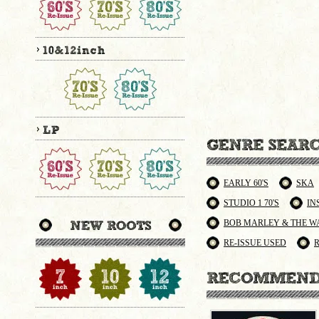
EARLY 60'S
SKA
STUDIO 1 70'S
IN
BOB MARLEY & THE W
RE-ISSUE USED