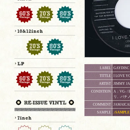
LABEL
GAYDISC 
TITTLE
I LOVE Y
ARTIST
JIMMY J
CONDITION
A：VG-
リ、パチ
COMMENT
JAMAICAN
SAMPLE
♪SAMPLE