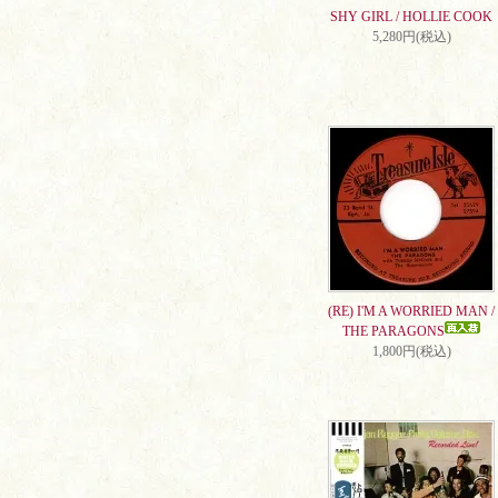
SHY GIRL / HOLLIE COOK
5,280円(税込)
(RE) I'M A WORRIED MAN /
THE PARAGONS
1,800円(税込)