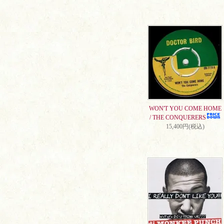
WON'T YOU COME HOME
/ THE CONQUERERS
15,400円(税込)