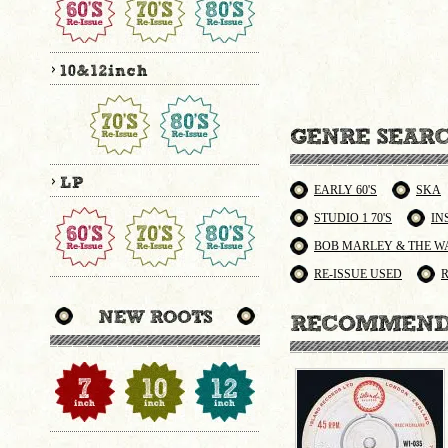
EARLY 60'S
SKA
STUDIO 1 70'S
IN
BOB MARLEY & THE W
RE-ISSUE USED