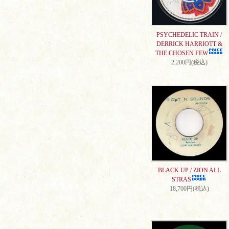
PSYCHEDELIC TRAIN /
DERRICK HARRIOTT &
THE CHOSEN FEW
2,200円(税込)
BLACK UP / ZION ALL
STRAS
18,700円(税込)