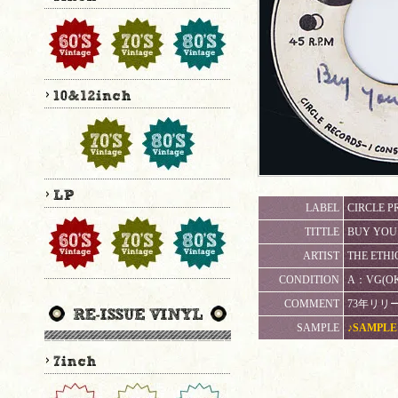
LABEL
CIRCLE PR
TITTLE
BUY YOU 
ARTIST
THE ETHI
CONDITION
A：VG(
COMMENT
73年リリー
SAMPLE
♪SAMPLE