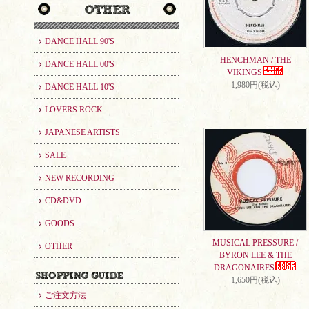
DANCE HALL 90'S
HENCHMAN / THE
DANCE HALL 00'S
VIKINGS
1,980円(税込)
DANCE HALL 10'S
LOVERS ROCK
JAPANESE ARTISTS
SALE
NEW RECORDING
CD&DVD
GOODS
MUSICAL PRESSURE /
OTHER
BYRON LEE & THE
DRAGONAIRES
1,650円(税込)
ご注文方法