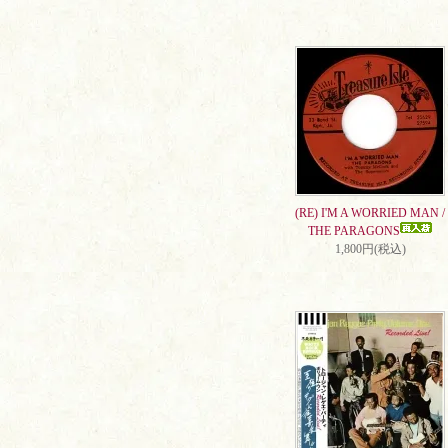
(RE) I'M A WORRIED MAN /
THE PARAGONS
1,800円(税込)