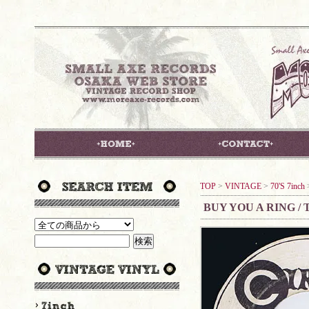
TOP
>
VINTAGE
>
70'S 7inch
BUY YOU A RING /