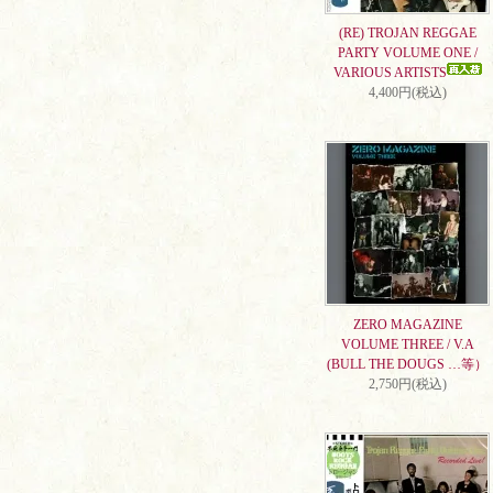
(RE) TROJAN REGGAE
PARTY VOLUME ONE /
VARIOUS ARTISTS
4,400円(税込)
ZERO MAGAZINE
VOLUME THREE / V.A
(BULL THE DOUGS …等）
2,750円(税込)