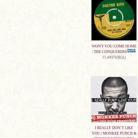
WON'T YOU COME HOME
/ THE CONQUERERS
15,400円(税込)
I REALLY DON’T LIKE
YOU / MONKEE PUNCH &