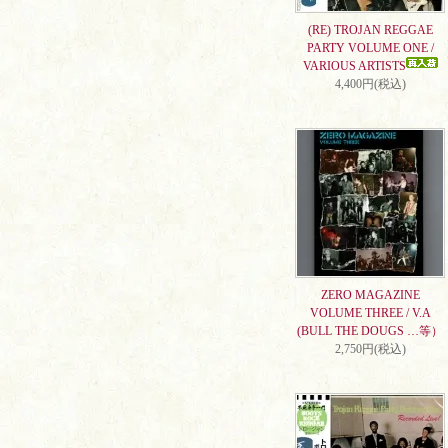
(RE) TROJAN REGGAE
PARTY VOLUME ONE /
VARIOUS ARTISTS
4,400円(税込)
ZERO MAGAZINE
VOLUME THREE / V.A
(BULL THE DOUGS …等）
2,750円(税込)