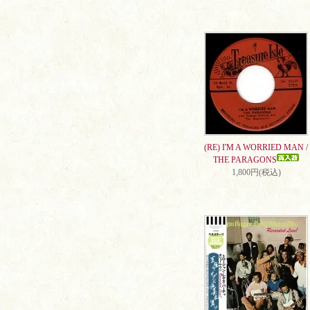
(RE) I'M A WORRIED MAN /
THE PARAGONS
1,800円(税込)