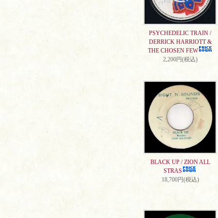
PSYCHEDELIC TRAIN /
DERRICK HARRIOTT &
THE CHOSEN FEW
2,200円(税込)
BLACK UP / ZION ALL
STRAS
18,700円(税込)