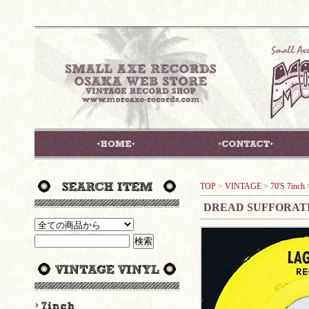
TOP
>
VINTAGE
>
70'S 7inch
DREAD SUFFORATI