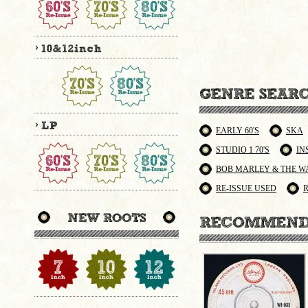
EARLY 60'S
SKA
STUDIO 1 70'S
IN
BOB MARLEY & THE W
RE-ISSUE USED