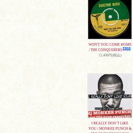
WON'T YOU COME HOME
/ THE CONQUERERS
15,400円(税込)
I REALLY DON’T LIKE
YOU / MONKEE PUNCH &