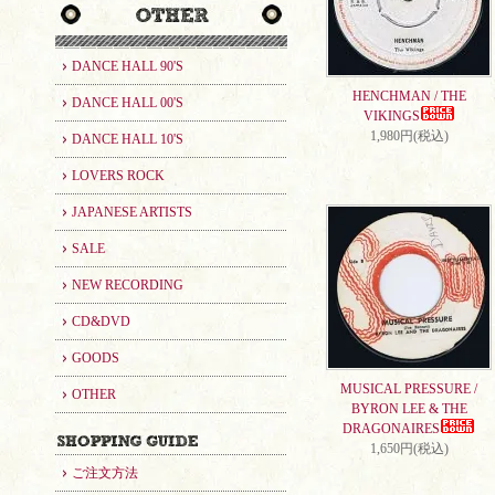
DANCE HALL 90'S
HENCHMAN / THE
DANCE HALL 00'S
VIKINGS
1,980円(税込)
DANCE HALL 10'S
LOVERS ROCK
JAPANESE ARTISTS
SALE
NEW RECORDING
CD&DVD
GOODS
MUSICAL PRESSURE /
OTHER
BYRON LEE & THE
DRAGONAIRES
1,650円(税込)
ご注文方法