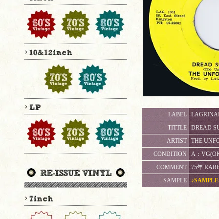
LABEL
LAGRINAN
TITTLE
DREAD SU
ARTIST
THE UNF
CONDITION
A：VG(
COMMENT
75年 RARE
SAMPLE
♪SAMPLE