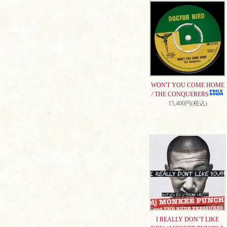
WON'T YOU COME HOME
/ THE CONQUERERS
15,400円(税込)
I REALLY DON’T LIKE