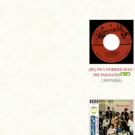
(RE) I'M A WORRIED MAN /
THE PARAGONS
1,800円(税込)