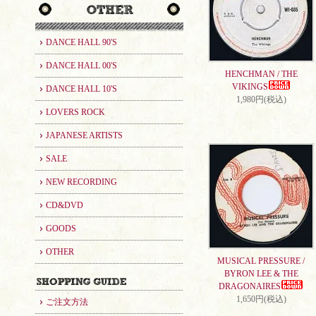
DANCE HALL 90'S
DANCE HALL 00'S
HENCHMAN / THE
VIKINGS
DANCE HALL 10'S
1,980円(税込)
LOVERS ROCK
JAPANESE ARTISTS
SALE
NEW RECORDING
CD&DVD
GOODS
OTHER
MUSICAL PRESSURE /
BYRON LEE & THE
DRAGONAIRES
1,650円(税込)
ご注文方法