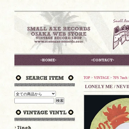
TOP
>
VINTAGE
>
70'S 7inch
LONELY ME / NEV