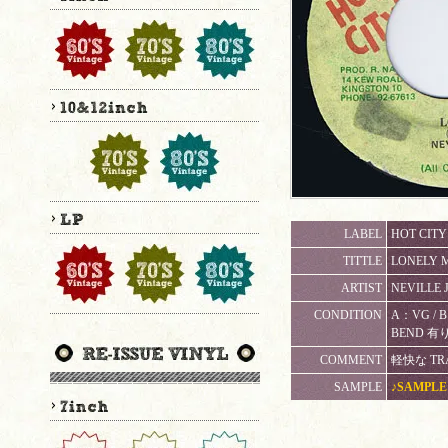
LABEL
HOT CITY 
TITTLE
LONELY M
ARTIST
NEVILLE
CONDITION
A：VG 
BEND 
COMMENT
軽快な TRAC
SAMPLE
♪SAMPLE