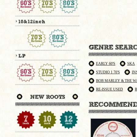
EARLY 60'S
SKA
STUDIO 1 70'S
IN
BOB MARLEY & THE W
RE-ISSUE USED