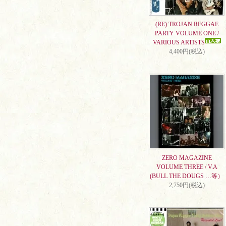
(RE) TROJAN REGGAE
PARTY VOLUME ONE /
VARIOUS ARTISTS
4,400円(税込)
ZERO MAGAZINE
VOLUME THREE / V.A
(BULL THE DOUGS …等）
2,750円(税込)