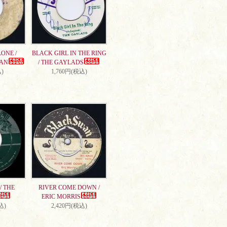
ONE /
BLACK GIRL IN THE RING
AN
/ THE GAYLADS
)
1,760円(税込)
/ THE
RIVER COME DOWN /
ERIC MORRIS
込)
2,420円(税込)