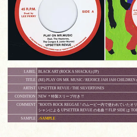
LABEL
BLACK ART (ROCK A SHACKA) (JP)
TITLE
(RE) PLAY ON MR. MUSIC / REJOICE JAH JAH CHILDREN
ARTIST
UPSETTER REVUE / THE SILVERTONES
CONDITION
NEW ＊特製スリーブ付き !!
COMMENT
"ROOTS ROCK REGGAE ! のムービー内で使われていた
シャンによる UPSETTER REVUE の名曲 !! FLIP SIDE は TOP 
SAMPLE
♪SAMPLE