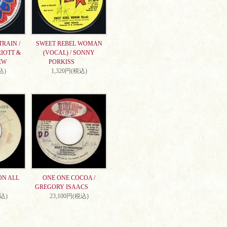
RAIN /
SWEET REBEL WOMAN
IOTT &
(VOCAL) / SONNY
EW
PORKISS
込)
1,320円(税込)
ON ALL
ONE ONE COCOA /
GREGORY ISAACS
税込)
23,100円(税込)