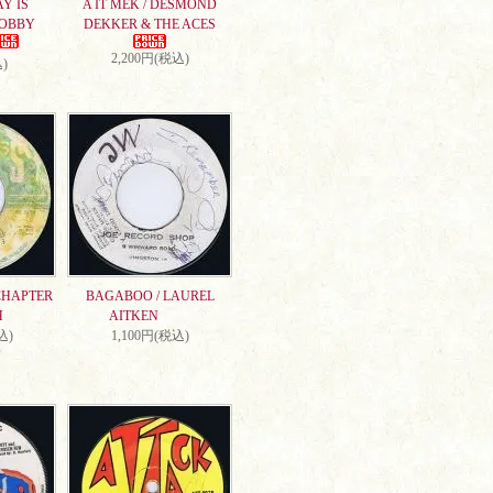
AY IS
A IT MEK / DESMOND
DOBBY
DEKKER & THE ACES
2,200円(税込)
)
CHAPTER
BAGABOO / LAUREL
H
AITKEN
込)
1,100円(税込)