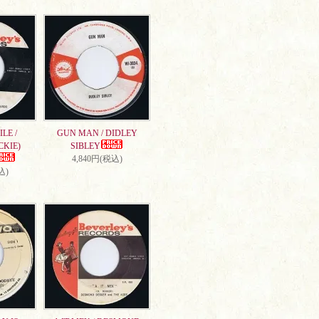
LE /
GUN MAN / DIDLEY
CKIE)
SIBLEY
4,840円(税込)
込)