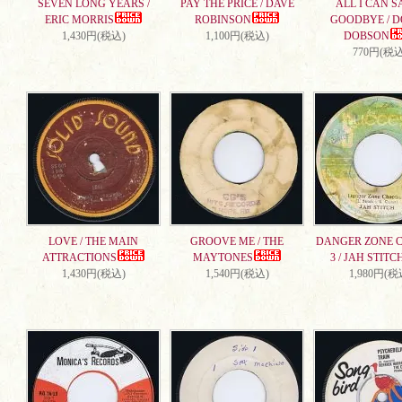
SEVEN LONG YEARS /
PAY THE PRICE / DAVE
ALL I CAN S
ERIC MORRIS
ROBINSON
GOODBYE / 
1,430円(税込)
1,100円(税込)
DOBSON
770円(税込
LOVE / THE MAIN
GROOVE ME / THE
DANGER ZONE 
ATTRACTIONS
MAYTONES
3 / JAH STITC
1,430円(税込)
1,540円(税込)
1,980円(税