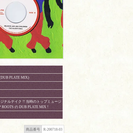
 (DUB PLATE MIX)
オリジナルテイク !! 当時のトップミュージ
ROOTS の DUB PLATE MIX !
商品番号
R-200718-03