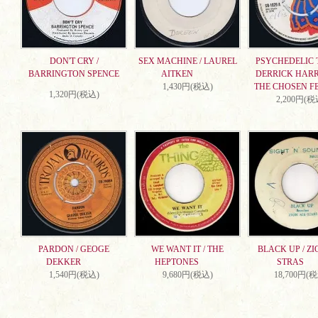
DON'T CRY /
SEX MACHINE / LAUREL
PSYCHEDELIC T
BARRINGTON SPENCE
AITKEN
DERRICK HARR
1,430円(税込)
THE CHOSEN F
1,320円(税込)
2,200円(税
PARDON / GEOGE
WE WANT IT / THE
BLACK UP / ZI
DEKKER
HEPTONES
STRAS
1,540円(税込)
9,680円(税込)
18,700円(