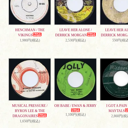
HENCHMAN / THE
LEAVE HER ALONE /
LEAVE HER AL
VIKINGS
DERRICK MORGAN
DERRICK MORG
1,980円(税込)
2,530円(税込)
550円(税込
MUSICAL PRESSURE /
OH BABE / EWAN & JERRY
I GOT A PAIN 
BYRON LEE & THE
MAYTALS
1,100円(税込)
DRAGONAIRES
2,860円(税
1,650円(税込)