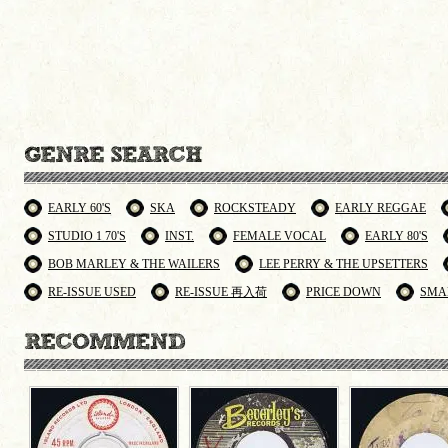
EARLY 60'S
SKA
ROCKSTEADY
EARLY REGGAE
STUDIO 1 70'S
INST.
FEMALE VOCAL
EARLY 80'S
BOB MARLEY & THE WAILERS
LEE PERRY & THE UPSETTERS
RE-ISSUE USED
RE-ISSUE 再入荷
PRICE DOWN
SMA