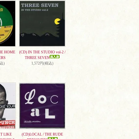
ME HOME
(CD) IN THE STUDIO vol-2 /
ERS
THREE SEVEN
税込)
1,572円(税込)
T LIKE
(CD)LOCAL / THE RUDE