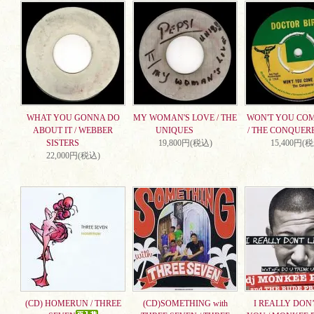
WHAT YOU GONNA DO
MY WOMAN'S LOVE / THE
WON'T YOU CO
ABOUT IT / WEBBER
UNIQUES
/ THE CONQUER
SISTERS
19,800円(税込)
15,400円(
22,000円(税込)
(CD) HOMERUN / THREE
(CD)SOMETHING with
I REALLY DON’