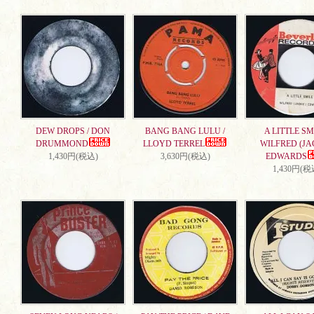
DEW DROPS / DON
BANG BANG LULU /
A LITTLE SMI
DRUMMOND
LLOYD TERREL
WILFRED (JA
1,430円(税込)
3,630円(税込)
EDWARDS
1,430円(税