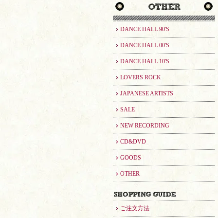
DANCE HALL 90'S
DANCE HALL 00'S
DANCE HALL 10'S
LOVERS ROCK
JAPANESE ARTISTS
SALE
NEW RECORDING
CD&DVD
GOODS
OTHER
ご注文方法