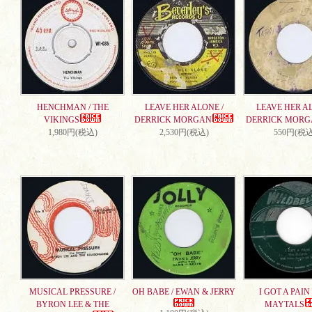
HENCHMAN / THE
LEAVE HER ALONE /
LEAVE HER AL
VIKINGS
DERRICK MORGAN
DERRICK MORG
1,980円(税込)
2,530円(税込)
550円(税込
MUSICAL PRESSURE /
OH BABE / EWAN & JERRY
I GOT A PAIN 
BYRON LEE & THE
MAYTALS