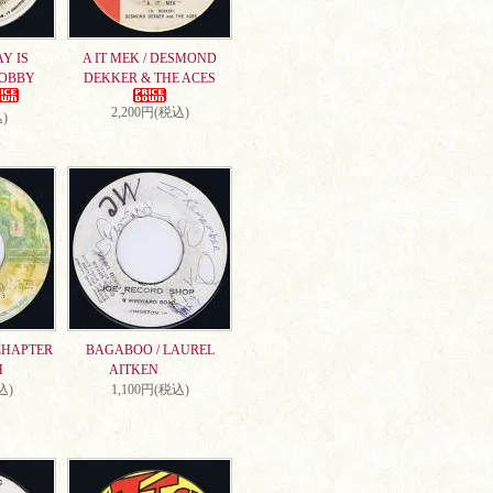
AY IS
A IT MEK / DESMOND
DOBBY
DEKKER & THE ACES
2,200円(税込)
)
CHAPTER
BAGABOO / LAUREL
H
AITKEN
込)
1,100円(税込)