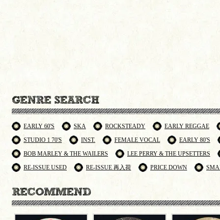
EARLY 60'S
SKA
ROCKSTEADY
EARLY REGGAE
STUDIO 1 70'S
INST.
FEMALE VOCAL
EARLY 80'S
BOB MARLEY & THE WAILERS
LEE PERRY & THE UPSETTERS
RE-ISSUE USED
RE-ISSUE 再入荷
PRICE DOWN
SMA