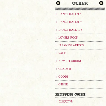
DANCE HALL 90'S
DANCE HALL 00'S
DANCE HALL 10'S
LOVERS ROCK
JAPANESE ARTISTS
SALE
NEW RECORDING
CD&DVD
GOODS
OTHER
ご注文方法