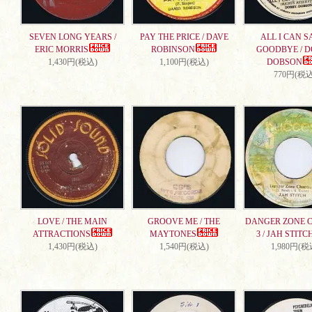
SEVEN LONG YEARS /
PAY THE PRICE / DAVE
ALL I CAN S
ERIC MORRIS
ROBINSON
GOODBYE / 
1,430円(税込)
1,100円(税込)
DOBSON
770円(税込
LOVE / THE MAIN
GROOVE ME / THE
DANGER ZONE 
ATTRACTIONS
MAYTONES
3 / JAH STITC
1,430円(税込)
1,540円(税込)
1,980円(税