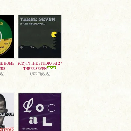
ME HOME
(CD) IN THE STUDIO vol-2 /
ERS
THREE SEVEN
税込)
1,572円(税込)