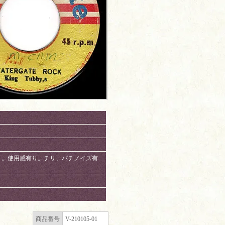
ズ有り。使用感有り。チリ、パチノイズ有
商品番号
V-210105-01