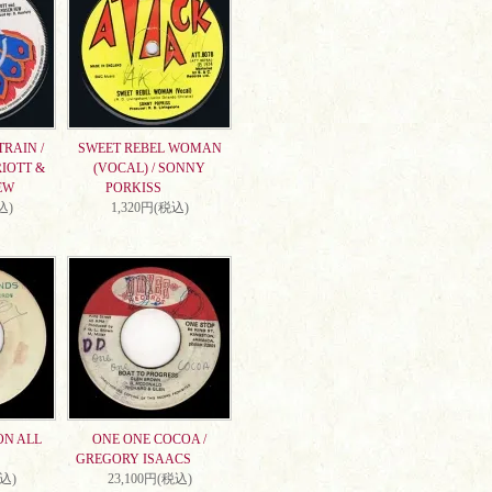
RAIN /
SWEET REBEL WOMAN
IOTT &
(VOCAL) / SONNY
EW
PORKISS
込)
1,320円(税込)
ON ALL
ONE ONE COCOA /
GREGORY ISAACS
税込)
23,100円(税込)