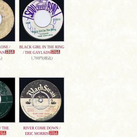
ONE /
BLACK GIRL IN THE RING
AN
/ THE GAYLADS
)
1,760円(税込)
/ THE
RIVER COME DOWN /
ERIC MORRIS