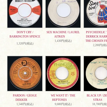
DON'T CRY /
SEX MACHINE / LAUREL
PSYCHEDELIC T
BARRINGTON SPENCE
AITKEN
DERRICK HARR
1,430円(税込)
THE CHOSEN F
1,320円(税込)
2,200円(税
PARDON / GEOGE
WE WANT IT / THE
BLACK UP / ZI
DEKKER
HEPTONES
STRAS
1,540円(税込)
9,680円(税込)
18,700円(