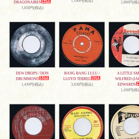
1,100円(税込)
DRAGONAIRES
2,860円(税
1,650円(税込)
DEW DROPS / DON
BANG BANG LULU /
A LITTLE SMI
DRUMMOND
LLOYD TERREL
WILFRED (JA
1,430円(税込)
3,630円(税込)
EDWARDS
1,430円(税