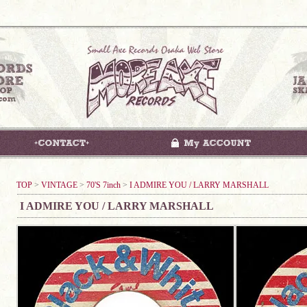
TOP
>
VINTAGE
>
70'S 7inch
>
I ADMIRE YOU / LARRY MARSHALL
I ADMIRE YOU / LARRY MARSHALL