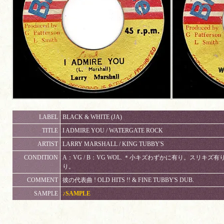
LABEL
BLACK & WHITE (JA)
TITLE
I ADMIRE YOU / WATERGATE ROCK
ARTIST
LARRY MARSHALL / KING TUBBY'S
CONDITION
A：VG / B：VG WOL. ＊小キズわずかに有り。スリキ
り。
COMMENT
彼の代表曲 ! OLD HITS !! & FINE TUBBY'S DUB.
SAMPLE
♪SAMPLE