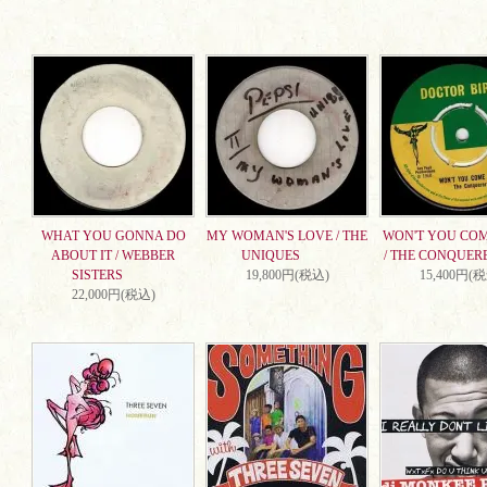
WHAT YOU GONNA DO
MY WOMAN'S LOVE / THE
WON'T YOU CO
ABOUT IT / WEBBER
UNIQUES
/ THE CONQUER
SISTERS
19,800円(税込)
15,400円(
22,000円(税込)