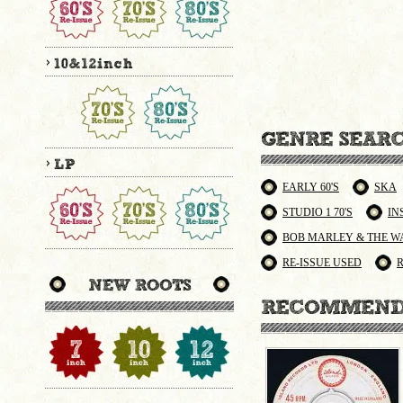
EARLY 60'S
SKA
STUDIO 1 70'S
IN
BOB MARLEY & THE W
RE-ISSUE USED