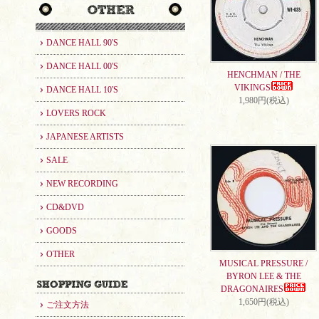
DANCE HALL 90'S
DANCE HALL 00'S
HENCHMAN / THE
VIKINGS
DANCE HALL 10'S
1,980円(税込)
LOVERS ROCK
JAPANESE ARTISTS
SALE
NEW RECORDING
CD&DVD
GOODS
OTHER
MUSICAL PRESSURE /
BYRON LEE & THE
DRAGONAIRES
1,650円(税込)
ご注文方法