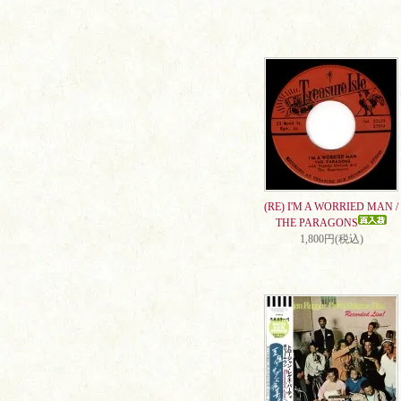
(RE) I'M A WORRIED MAN /
THE PARAGONS
1,800円(税込)