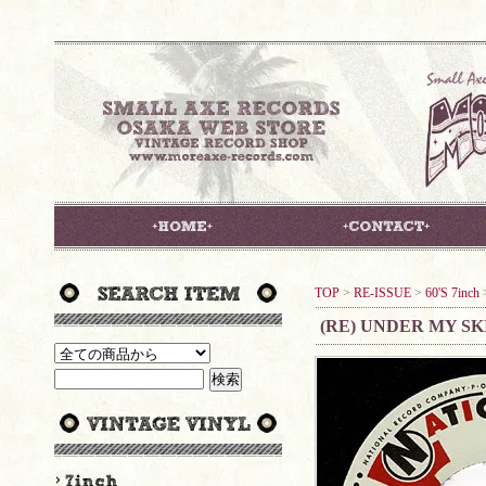
TOP
>
RE-ISSUE
>
60'S 7inch
(RE) UNDER MY SK