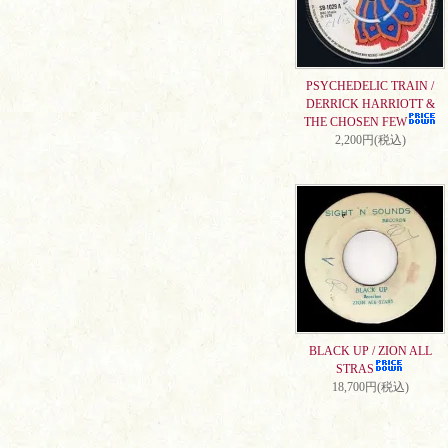
PSYCHEDELIC TRAIN /
DERRICK HARRIOTT &
THE CHOSEN FEW
2,200円(税込)
BLACK UP / ZION ALL
STRAS
18,700円(税込)