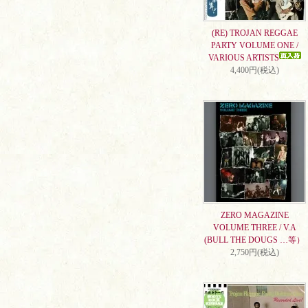
(RE) TROJAN REGGAE
PARTY VOLUME ONE /
VARIOUS ARTISTS
4,400円(税込)
ZERO MAGAZINE
VOLUME THREE / V.A
(BULL THE DOUGS …等）
2,750円(税込)