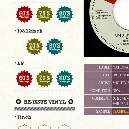
LABEL
NATIONAL
TITLE
(RE) UND
ARTIST
MIGHTY 
CONDITION
NEW
COMMENT
スタンダード
た事でもお
SAMPLE
♪SAMPLE