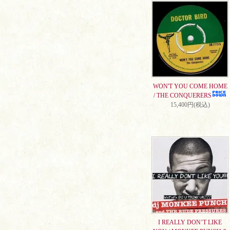
WON'T YOU COME HOME
/ THE CONQUERERS
15,400円(税込)
I REALLY DON’T LIKE