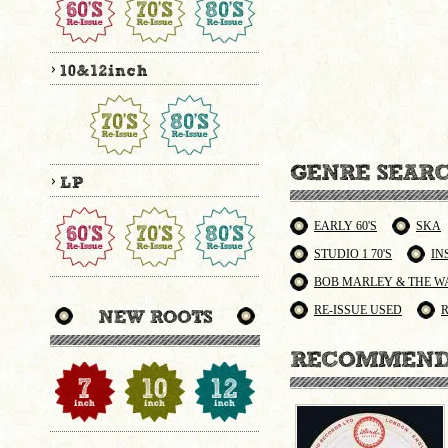
EARLY 60'S
SKA
STUDIO 1 70'S
IN
BOB MARLEY & THE W
RE-ISSUE USED