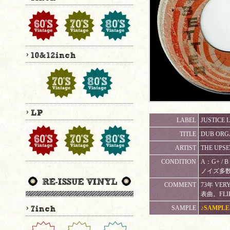
LABEL
JUSTICE 
TITLE
DUB ORGA
ARTIST
THE UPSE
CONDITION
A：G+ /
ノイズ多
COMMENT
73年 VER
表曲。FLIP
SAMPLE
♪SAMPLE