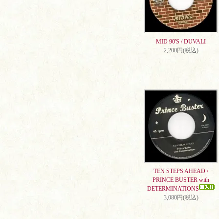
MID 90'S / DUVALI
2,200円(税込)
TEN STEPS AHEAD /
PRINCE BUSTER with
DETERMINATIONS
3,080円(税込)