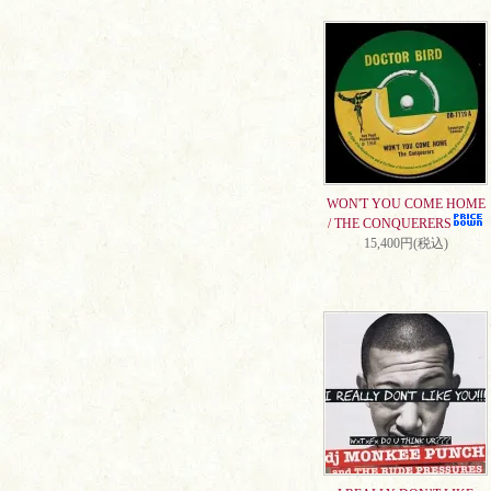
WON'T YOU COME HOME
/ THE CONQUERERS
15,400円(税込)