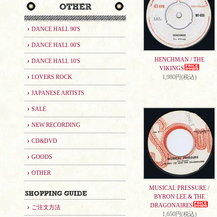
DANCE HALL 90'S
DANCE HALL 00'S
HENCHMAN / THE
DANCE HALL 10'S
VIKINGS
LOVERS ROCK
1,980円(税込)
JAPANESE ARTISTS
SALE
NEW RECORDING
CD&DVD
GOODS
OTHER
MUSICAL PRESSURE /
BYRON LEE & THE
DRAGONAIRES
ご注文方法
1,650円(税込)