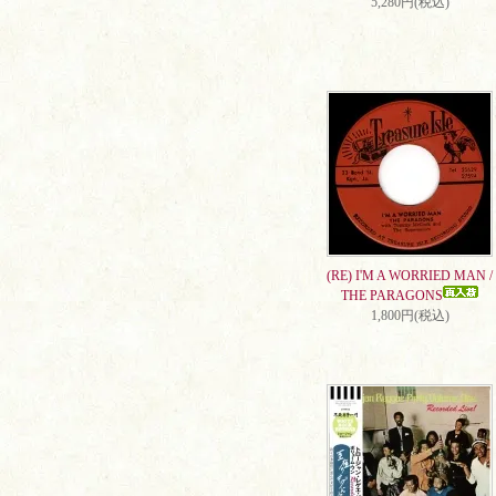
5,280円(税込)
(RE) I'M A WORRIED MAN /
THE PARAGONS
1,800円(税込)