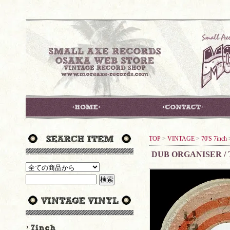
TOP
>
VINTAGE
>
70'S 7inch
DUB ORGANISER /