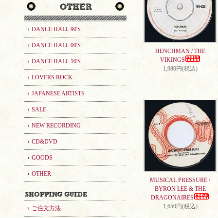
DANCE HALL 90'S
DANCE HALL 00'S
HENCHMAN / THE
VIKINGS
DANCE HALL 10'S
1,980円(税込)
LOVERS ROCK
JAPANESE ARTISTS
SALE
NEW RECORDING
CD&DVD
GOODS
OTHER
MUSICAL PRESSURE /
BYRON LEE & THE
DRAGONAIRES
1,650円(税込)
ご注文方法