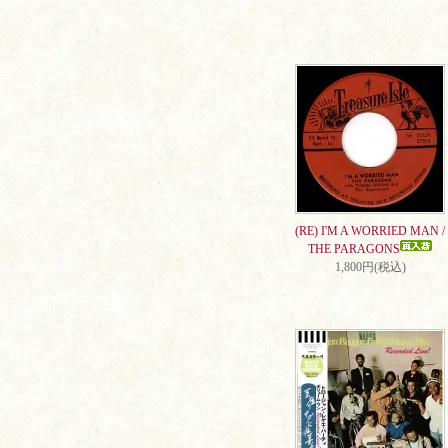
(RE) I'M A WORRIED MAN /
THE PARAGONS
1,800円(税込)