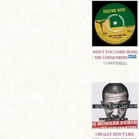
WON'T YOU COME HOME
/ THE CONQUERERS
15,400円(税込)
I REALLY DON’T LIKE