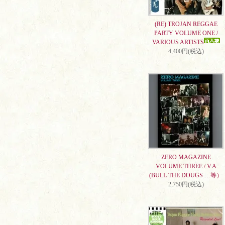
(RE) TROJAN REGGAE
PARTY VOLUME ONE /
VARIOUS ARTISTS
4,400円(税込)
ZERO MAGAZINE
VOLUME THREE / V.A
(BULL THE DOUGS …等）
2,750円(税込)