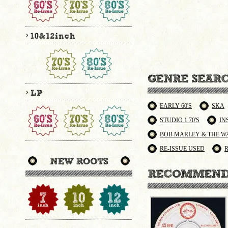
EARLY 60'S
SKA
STUDIO 1 70'S
IN
BOB MARLEY & THE W
RE-ISSUE USED