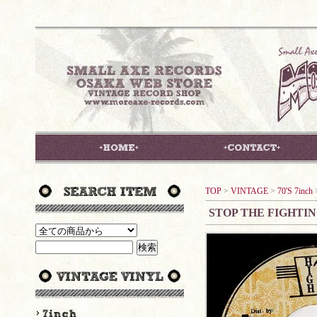
TOP
>
VINTAGE
>
70'S 7inch
STOP THE FIGHTIN