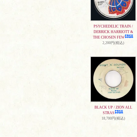
PSYCHEDELIC TRAIN /
DERRICK HARRIOTT &
THE CHOSEN FEW
2,200円(税込)
BLACK UP / ZION ALL
STRAS
18,700円(税込)