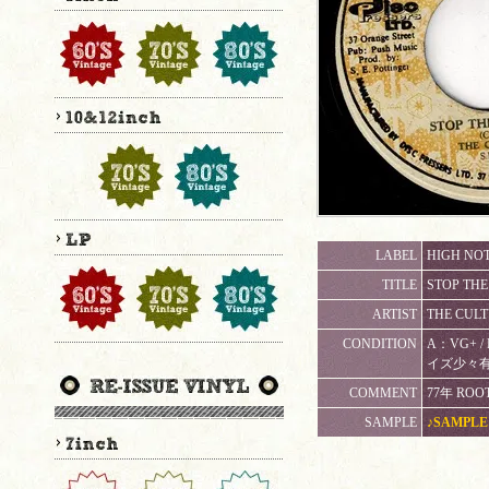
LABEL
HIGH NOT
TITLE
STOP THE
ARTIST
THE CUL
CONDITION
A：VG+ 
イズ少々
COMMENT
77年 ROO
SAMPLE
♪SAMPLE