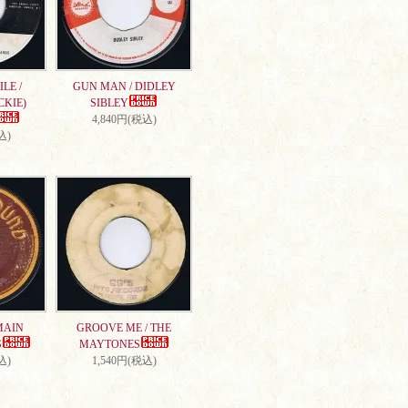
LE /
GUN MAN / DIDLEY
CKIE)
SIBLEY
4,840円(税込)
込)
MAIN
GROOVE ME / THE
S
MAYTONES
込)
1,540円(税込)