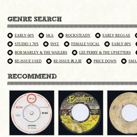
EARLY 60'S
SKA
ROCKSTEADY
EARLY REGGAE
STUDIO 1 70'S
INST.
FEMALE VOCAL
EARLY 80'S
BOB MARLEY & THE WAILERS
LEE PERRY & THE UPSETTERS
RE-ISSUE USED
RE-ISSUE 再入荷
PRICE DOWN
SMA