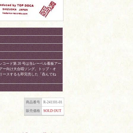
ド第 20 号は当レーベル看板アー
ロアー向け大合唱ソング。トップ・オ
でリリースするも即完売した「呑んでね
商品番号
R-241101-01
販売価格
SOLD OUT