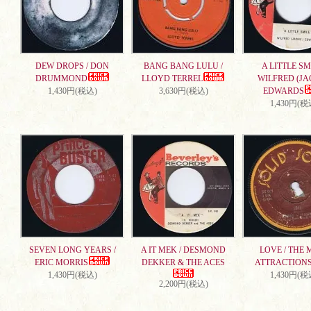
DEW DROPS / DON
BANG BANG LULU /
A LITTLE SMI
DRUMMOND
LLOYD TERREL
WILFRED (JA
1,430円(税込)
3,630円(税込)
EDWARDS
1,430円(税
SEVEN LONG YEARS /
A IT MEK / DESMOND
LOVE / THE 
ERIC MORRIS
DEKKER & THE ACES
ATTRACTION
1,430円(税込)
1,430円(税
2,200円(税込)