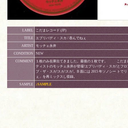
LABEL
こだまレコード (JP)
TITLE
エブリバディ・スカ / 吞んでねぇ
ARTIST
モッチェ永井
CONDITION
NEW
COMMENT
１枚のみ在庫出てきました。最後の１枚です。 こだまレコー
ティストのモッチェ永井が登場!エブリバディ・スカ!とフ
ブ・ザ・スカ!スカ!スカ!。B 面には 2015 年ソノシー ト
ぇ」を再ミックスし収録。
SAMPLE
♪SAMPLE