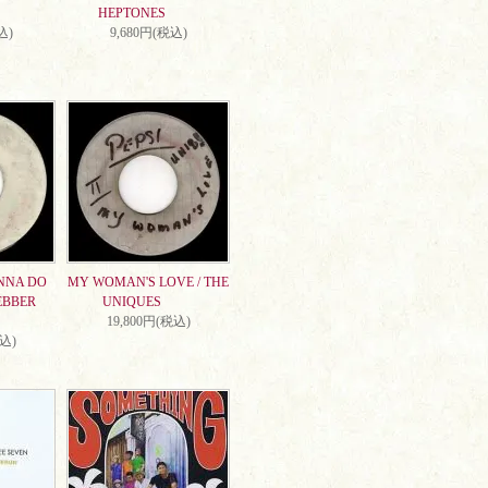
HEPTONES
込)
9,680円(税込)
NNA DO
MY WOMAN'S LOVE / THE
EBBER
UNIQUES
19,800円(税込)
税込)