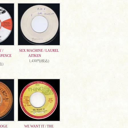
 /
SEX MACHINE / LAUREL
SPENCE
AITKEN
1,430円(税込)
込)
EOGE
WE WANT IT / THE