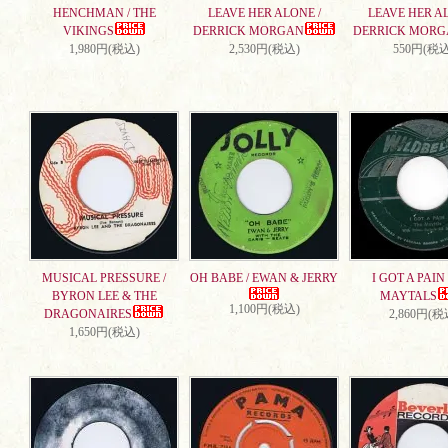
HENCHMAN / THE
LEAVE HER ALONE /
LEAVE HER AL
VIKINGS
DERRICK MORGAN
DERRICK MORG
1,980円(税込)
2,530円(税込)
550円(税込
MUSICAL PRESSURE /
OH BABE / EWAN & JERRY
I GOT A PAIN 
BYRON LEE & THE
MAYTALS
1,100円(税込)
DRAGONAIRES
2,860円(税
1,650円(税込)