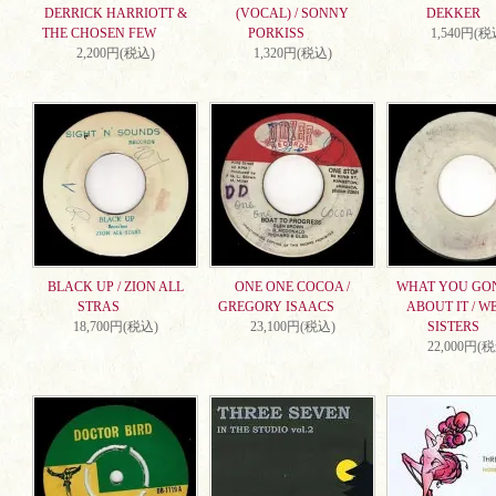
DERRICK HARRIOTT &
(VOCAL) / SONNY
DEKKER
THE CHOSEN FEW
PORKISS
1,540円(税
2,200円(税込)
1,320円(税込)
BLACK UP / ZION ALL
ONE ONE COCOA /
WHAT YOU GO
STRAS
GREGORY ISAACS
ABOUT IT / W
18,700円(税込)
23,100円(税込)
SISTERS
22,000円(