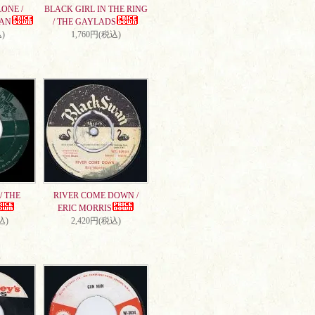
ONE /
BLACK GIRL IN THE RING
AN
/ THE GAYLADS
)
1,760円(税込)
/ THE
RIVER COME DOWN /
ERIC MORRIS
込)
2,420円(税込)