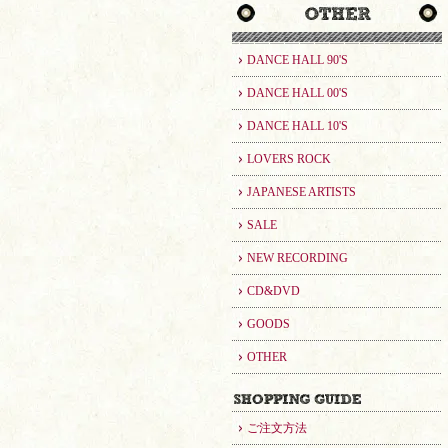
DANCE HALL 90'S
DANCE HALL 00'S
DANCE HALL 10'S
LOVERS ROCK
JAPANESE ARTISTS
SALE
NEW RECORDING
CD&DVD
GOODS
OTHER
ご注文方法