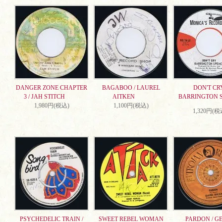
DANGER ZONE CHAPTER
BAGABOO / LAUREL
DON'T CRY
3 / JAH STITCH
AITKEN
BARRINGTON 
1,980円(税込)
1,100円(税込)
1,320円(税
PSYCHEDELIC TRAIN /
SWEET REBEL WOMAN
PARDON / G