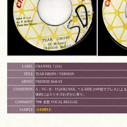
LABEL
CHANNEL 7 (JA)
TITLE
TEAR DROPS / VERSION
ARTIST
FREDDIE McKAY
CONDITION
A：VG / B：VG(OK) WOL. ＊A-SIDE の中程でプ
体的にはスリキズわずかに有り。
COMMENT
79年 哀愁 VOCAL REGGAE.
SAMPLE
♪SAMPLE