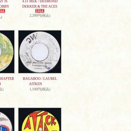
AY IS
A IT MEK / DESMOND
DOBBY
DEKKER & THE ACES
2,200円(税込)
)
CHAPTER
BAGABOO / LAUREL
H
AITKEN
込)
1,100円(税込)