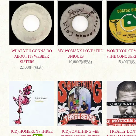
WHAT YOU GONNA DO
MY WOMAN'S LOVE / THE
WON'T YOU CO
ABOUT IT / WEBBER
UNIQUES
/ THE CONQUER
SISTERS
19,800円(税込)
15,400円(
22,000円(税込)
(CD) HOMERUN / THREE
(CD)SOMETHING with
I REALLY DON’