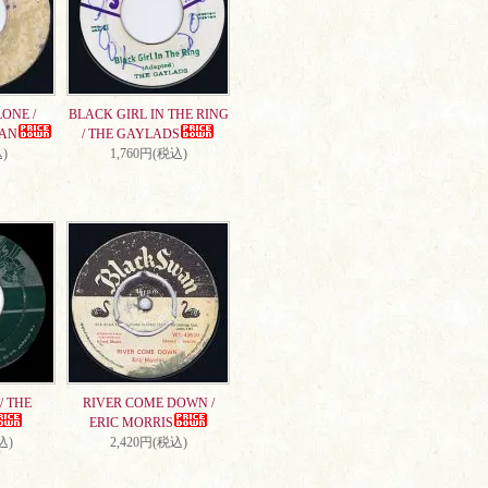
ONE /
BLACK GIRL IN THE RING
AN
/ THE GAYLADS
)
1,760円(税込)
/ THE
RIVER COME DOWN /
ERIC MORRIS
込)
2,420円(税込)