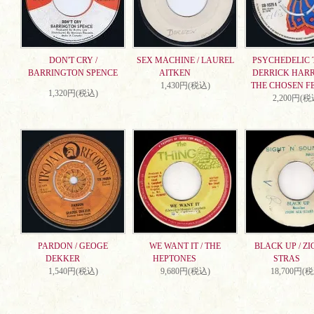
DON'T CRY /
SEX MACHINE / LAUREL
PSYCHEDELIC T
BARRINGTON SPENCE
AITKEN
DERRICK HARR
1,430円(税込)
THE CHOSEN F
1,320円(税込)
2,200円(税
PARDON / GEOGE
WE WANT IT / THE
BLACK UP / ZI
DEKKER
HEPTONES
STRAS
1,540円(税込)
9,680円(税込)
18,700円(