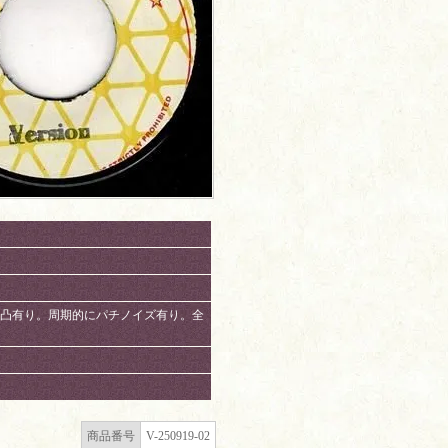
レスによる凸有り。周期的にパチノイズ有り。全
商品番号
V-250919-02