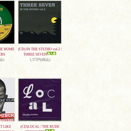
ME HOME
(CD) IN THE STUDIO vol-2 /
ERS
THREE SEVEN
税込)
1,572円(税込)
T LIKE
(CD)LOCAL / THE RUDE