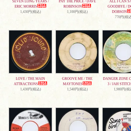
SEVEN LONG YEARS /
PAY THE PRICE / DAVE
ALL I CAN S
ERIC MORRIS
ROBINSON
GOODBYE / 
1,430円(税込)
1,100円(税込)
DOBSON
770円(税込
LOVE / THE MAIN
GROOVE ME / THE
DANGER ZONE 
ATTRACTIONS
MAYTONES
3 / JAH STITC
1,430円(税込)
1,540円(税込)
1,980円(税