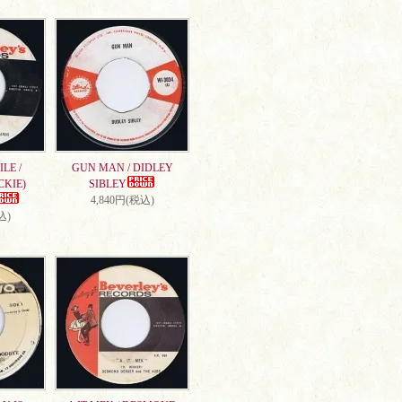
LE /
GUN MAN / DIDLEY
CKIE)
SIBLEY
4,840円(税込)
込)