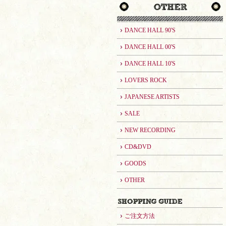
DANCE HALL 90'S
DANCE HALL 00'S
DANCE HALL 10'S
LOVERS ROCK
JAPANESE ARTISTS
SALE
NEW RECORDING
CD&DVD
GOODS
OTHER
ご注文方法