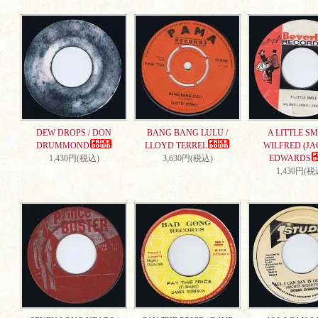
DEW DROPS / DON
BANG BANG LULU /
A LITTLE SMI
DRUMMOND
LLOYD TERREL
WILFRED (JA
1,430円(税込)
3,630円(税込)
EDWARDS
1,430円(税