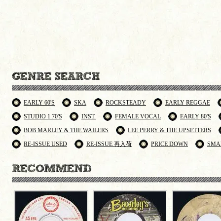
EARLY 60'S
SKA
ROCKSTEADY
EARLY REGGAE
STUDIO 1 70'S
INST.
FEMALE VOCAL
EARLY 80'S
BOB MARLEY & THE WAILERS
LEE PERRY & THE UPSETTERS
RE-ISSUE USED
RE-ISSUE 再入荷
PRICE DOWN
SMA