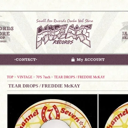
TOP
>
VINTAGE
>
70'S 7inch
>
TEAR DROPS / FREDDIE McKAY
TEAR DROPS / FREDDIE McKAY