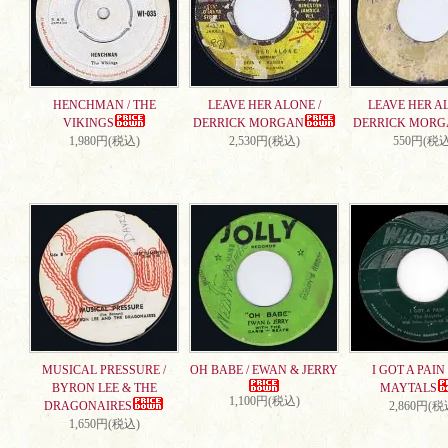
HENCHMAN / THE
LEAVE HER ALONE /
LEAVE HER AL
VIKINGS
DERRICK MORGAN
DERRICK MORG
1,980円(税込)
2,530円(税込)
550円(税込
MUSICAL PRESSURE /
OH BABE / EWAN & JERRY
I GOT A PAIN 
BYRON LEE & THE
MAYTALS
1,100円(税込)
DRAGONAIRES
2,860円(税
1,650円(税込)