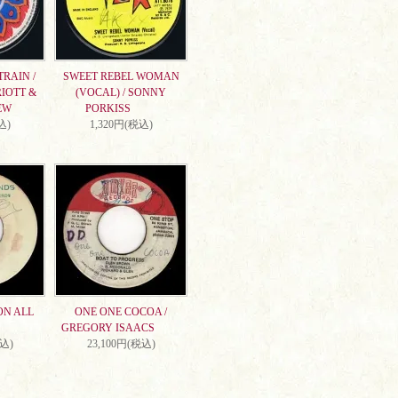
RAIN /
SWEET REBEL WOMAN
IOTT &
(VOCAL) / SONNY
EW
PORKISS
込)
1,320円(税込)
ON ALL
ONE ONE COCOA /
GREGORY ISAACS
税込)
23,100円(税込)