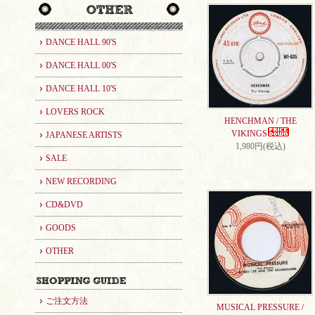
DANCE HALL 90'S
DANCE HALL 00'S
DANCE HALL 10'S
LOVERS ROCK
HENCHMAN / THE
VIKINGS
JAPANESE ARTISTS
1,980円(税込)
SALE
NEW RECORDING
CD&DVD
GOODS
OTHER
ご注文方法
MUSICAL PRESSURE /