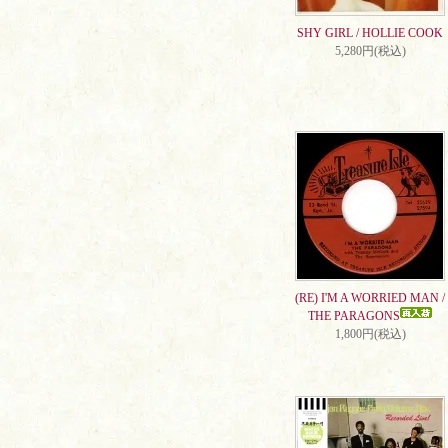
SHY GIRL / HOLLIE COOK
5,280円(税込)
(RE) I'M A WORRIED MAN /
THE PARAGONS
1,800円(税込)