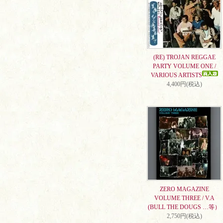
(RE) TROJAN REGGAE
PARTY VOLUME ONE /
VARIOUS ARTISTS
4,400円(税込)
ZERO MAGAZINE
VOLUME THREE / V.A
(BULL THE DOUGS …等）
2,750円(税込)