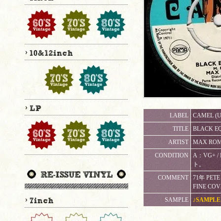
LABEL
CAMEL (U
TITLE
BLACK EQ
ARTIST
MAX ROM
CONDITION
A：VG+
ト。
COMMENT
71年 PETE
FINE COVE
SAMPLE
♪SAMPLE