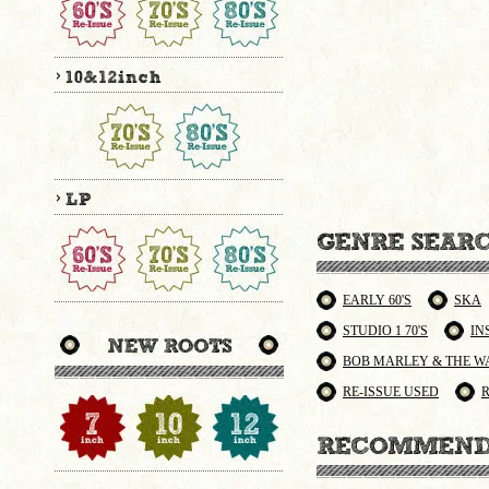
EARLY 60'S
SKA
STUDIO 1 70'S
IN
BOB MARLEY & THE W
RE-ISSUE USED