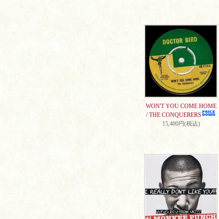
WON'T YOU COME HOME
/ THE CONQUERERS
15,400円(税込)