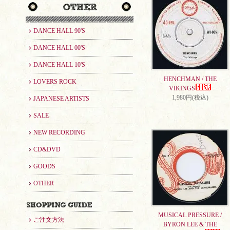
DANCE HALL 90'S
DANCE HALL 00'S
DANCE HALL 10'S
HENCHMAN / THE
LOVERS ROCK
VIKINGS
1,980円(税込)
JAPANESE ARTISTS
SALE
NEW RECORDING
CD&DVD
GOODS
OTHER
MUSICAL PRESSURE /
ご注文方法
BYRON LEE & THE