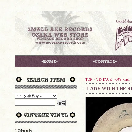
TOP
>
VINTAGE
>
60'S 7inch
LADY WITH THE R