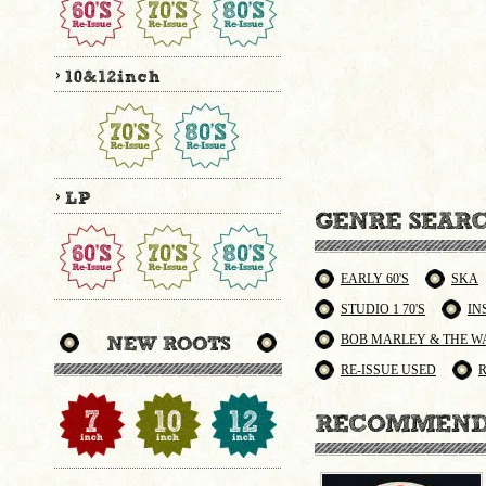
EARLY 60'S
SKA
STUDIO 1 70'S
IN
BOB MARLEY & THE W
RE-ISSUE USED