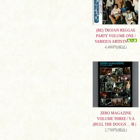
(RE) TROJAN REGGAE
PARTY VOLUME ONE /
VARIOUS ARTISTS
4,400円(税込)
ZERO MAGAZINE
VOLUME THREE / V.A
(BULL THE DOUGS …等）
2,750円(税込)