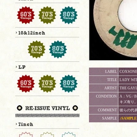
LABEL
COXSONE 
TITLE
LADY WIT
ARTIST
THE GAY
CONDITION
A：VG /
キズ有り
COMMENT
彼らの代表曲。
SAMPLE
♪SAMPLE