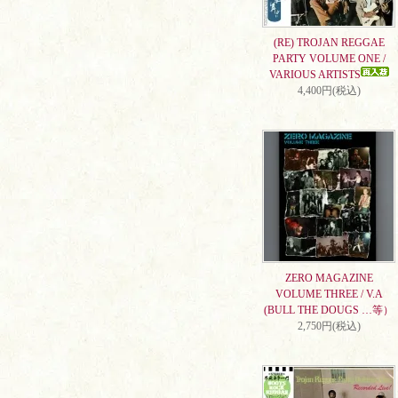
(RE) TROJAN REGGAE
PARTY VOLUME ONE /
VARIOUS ARTISTS
4,400円(税込)
ZERO MAGAZINE
VOLUME THREE / V.A
(BULL THE DOUGS …等）
2,750円(税込)