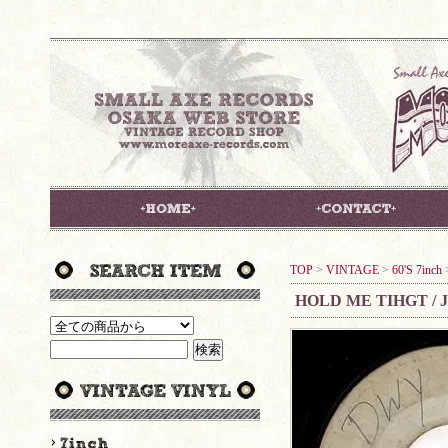
TOP
>
VINTAGE
>
60'S 7inch
HOLD ME TIHGT /