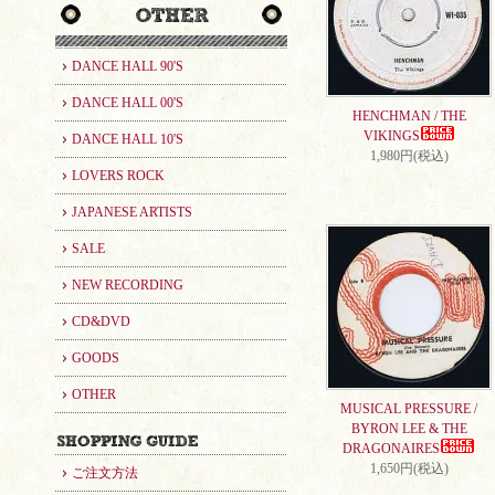
DANCE HALL 90'S
DANCE HALL 00'S
HENCHMAN / THE
VIKINGS
DANCE HALL 10'S
1,980円(税込)
LOVERS ROCK
JAPANESE ARTISTS
SALE
NEW RECORDING
CD&DVD
GOODS
OTHER
MUSICAL PRESSURE /
BYRON LEE & THE
DRAGONAIRES
1,650円(税込)
ご注文方法