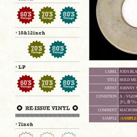
LABEL
JODA BLA
TITLE
HOLD ME 
ARTIST
JOHNNY 
CONDITION
A：VG(
少し音ワ
COMMENT
MACROBI
SAMPLE
♪SAMPLE