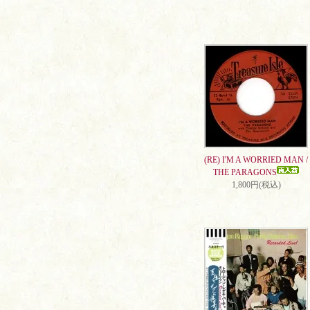
(RE) I'M A WORRIED MAN /
THE PARAGONS
1,800円(税込)