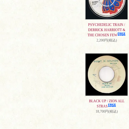
PSYCHEDELIC TRAIN /
DERRICK HARRIOTT &
THE CHOSEN FEW
2,200円(税込)
BLACK UP / ZION ALL
STRAS
18,700円(税込)