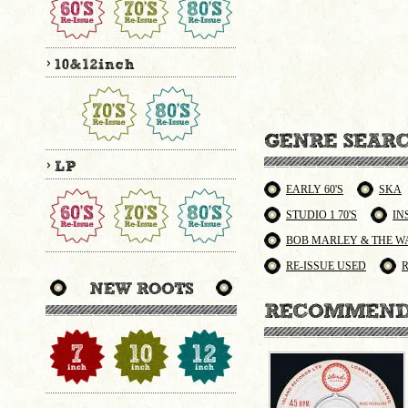
EARLY 60'S
SKA
STUDIO 1 70'S
IN
BOB MARLEY & THE W
RE-ISSUE USED