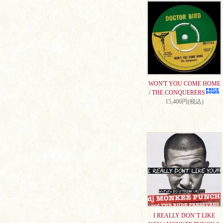
WON'T YOU COME HOME
/ THE CONQUERERS
15,400円(税込)
I REALLY DON’T LIKE