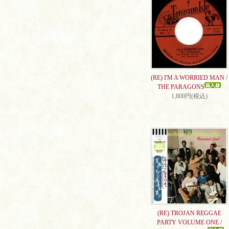
(RE) I'M A WORRIED MAN /
THE PARAGONS
1,800円(税込)
(RE) TROJAN REGGAE
PARTY VOLUME ONE /