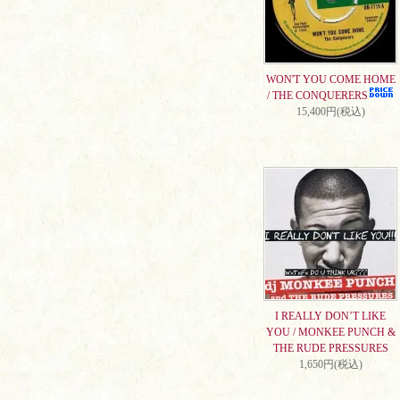
WON'T YOU COME HOME
/ THE CONQUERERS
15,400円(税込)
I REALLY DON’T LIKE
YOU / MONKEE PUNCH &
THE RUDE PRESSURES
1,650円(税込)