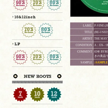
LABEL
P-VINE (J
TITLE
(RE-U
ARTIST
THE MAY
CONDITION
A：EX- 
COMMENT
65年 BY
きの美品
SAMPLE
♪SAMPLE