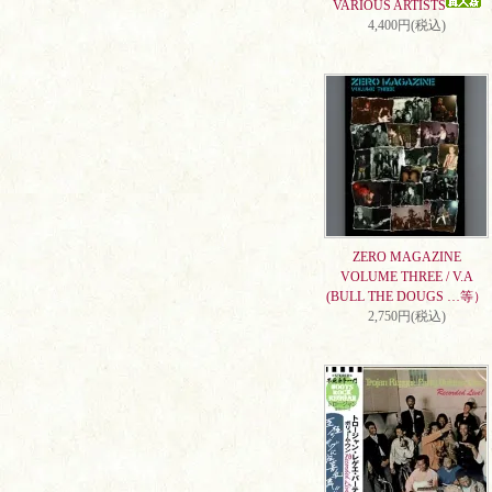
VARIOUS ARTISTS
4,400円(税込)
ZERO MAGAZINE
VOLUME THREE / V.A
(BULL THE DOUGS …等）
2,750円(税込)