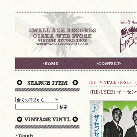
TOP
>
VINTAGE
>
60'S LP
>
(RE-USED) ザ・