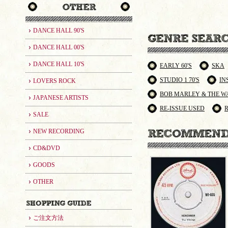
DANCE HALL 90'S
DANCE HALL 00'S
DANCE HALL 10'S
EARLY 60'S
SKA
STUDIO 1 70'S
IN
LOVERS ROCK
BOB MARLEY & THE W
JAPANESE ARTISTS
RE-ISSUE USED
SALE
NEW RECORDING
CD&DVD
GOODS
OTHER
ご注文方法