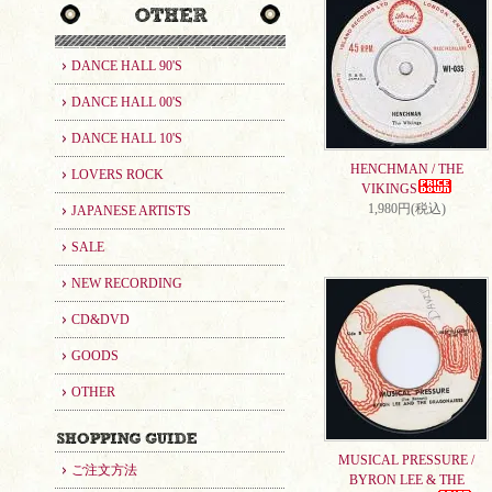
DANCE HALL 90'S
DANCE HALL 00'S
DANCE HALL 10'S
HENCHMAN / THE
LOVERS ROCK
VIKINGS
1,980円(税込)
JAPANESE ARTISTS
SALE
NEW RECORDING
CD&DVD
GOODS
OTHER
MUSICAL PRESSURE /
ご注文方法
BYRON LEE & THE