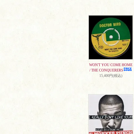
WON'T YOU COME HOME
/ THE CONQUERERS
15,400円(税込)