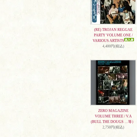
(RE) TROJAN REGGAE
PARTY VOLUME ONE /
VARIOUS ARTISTS
4,400円(税込)
ZERO MAGAZINE
VOLUME THREE / V.A
(BULL THE DOUGS …等）
2,750円(税込)