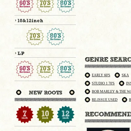
EARLY 60'S
SKA
STUDIO 1 70'S
IN
BOB MARLEY & THE W
RE-ISSUE USED