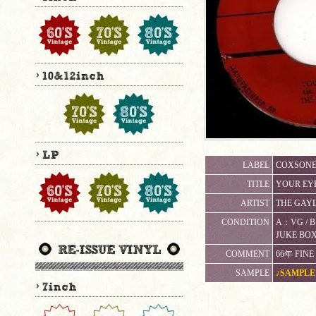
LABEL
COXSONE 
TITLE
YOUR EY
ARTIST
THE GAY
CONDITION
A：VG 
JUKE B
COMMENT
66年 FINE
SAMPLE
♪SAMPLE