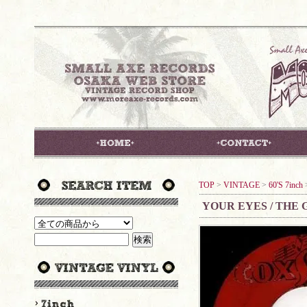
TOP
>
VINTAGE
>
60'S 7inch
YOUR EYES / THE