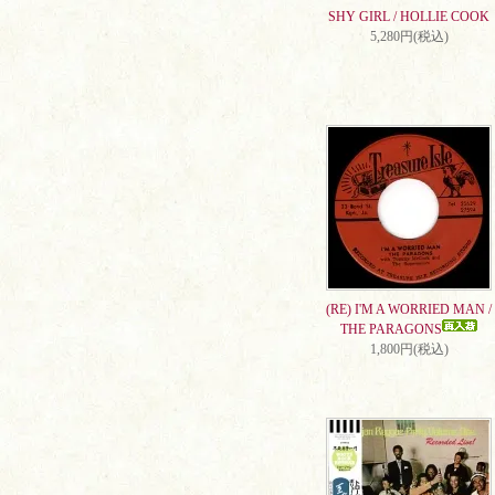
SHY GIRL / HOLLIE COOK
5,280円(税込)
(RE) I'M A WORRIED MAN /
THE PARAGONS
1,800円(税込)