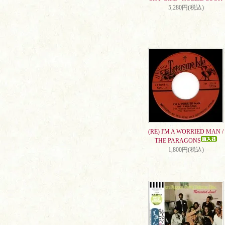
5,280円(税込)
(RE) I'M A WORRIED MAN /
THE PARAGONS
1,800円(税込)