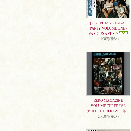
(RE) TROJAN REGGAE
PARTY VOLUME ONE /
VARIOUS ARTISTS
4,400円(税込)
ZERO MAGAZINE
VOLUME THREE / V.A
(BULL THE DOUGS …等）
2,750円(税込)