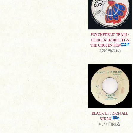
PSYCHEDELIC TRAIN /
DERRICK HARRIOTT &
THE CHOSEN FEW
2,200円(税込)
BLACK UP / ZION ALL
STRAS
18,700円(税込)