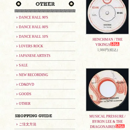
DANCE HALL 90'S
DANCE HALL 00'S
DANCE HALL 10'S
HENCHMAN / THE
VIKINGS
LOVERS ROCK
1,980円(税込)
JAPANESE ARTISTS
SALE
NEW RECORDING
CD&DVD
GOODS
OTHER
MUSICAL PRESSURE /
BYRON LEE & THE
ご注文方法
DRAGONAIRES