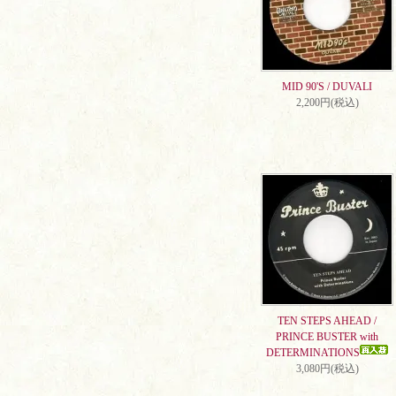
MID 90'S / DUVALI
2,200円(税込)
TEN STEPS AHEAD /
PRINCE BUSTER with
DETERMINATIONS
3,080円(税込)