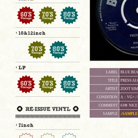
LABEL
BLUE BEA
TITLE
PRESS AL
ARTIST
ZOOT SIM
CONDITION
A：VG+
COMMENT
63年 NICE 
SAMPLE
♪SAMPLE