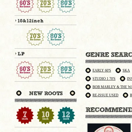
EARLY 60'S
SKA
STUDIO 1 70'S
IN
BOB MARLEY & THE W
RE-ISSUE USED