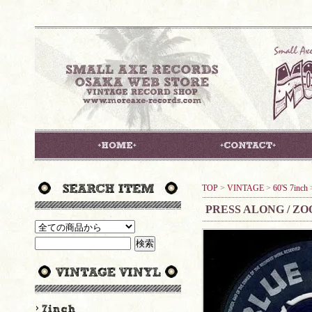
TOP
>
VINTAGE
>
60'S 7inch
PRESS ALONG / ZO