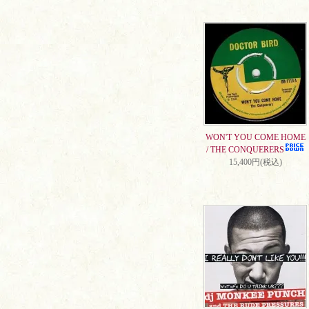
WON'T YOU COME HOME
/ THE CONQUERERS
15,400円(税込)