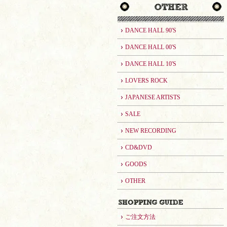
DANCE HALL 90'S
DANCE HALL 00'S
DANCE HALL 10'S
LOVERS ROCK
JAPANESE ARTISTS
SALE
NEW RECORDING
CD&DVD
GOODS
OTHER
ご注文方法