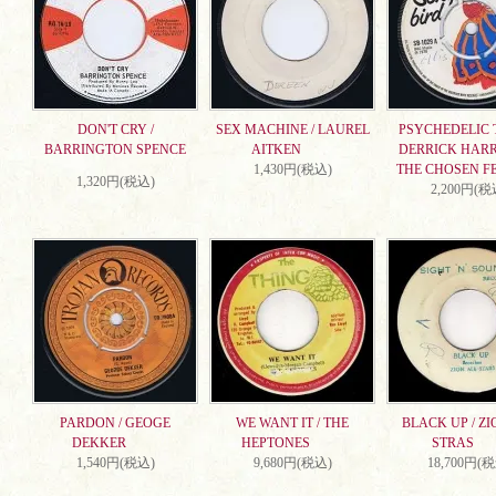
DON'T CRY /
SEX MACHINE / LAUREL
PSYCHEDELIC T
BARRINGTON SPENCE
AITKEN
DERRICK HARR
1,430円(税込)
THE CHOSEN F
1,320円(税込)
2,200円(税
PARDON / GEOGE
WE WANT IT / THE
BLACK UP / ZI
DEKKER
HEPTONES
STRAS
1,540円(税込)
9,680円(税込)
18,700円(