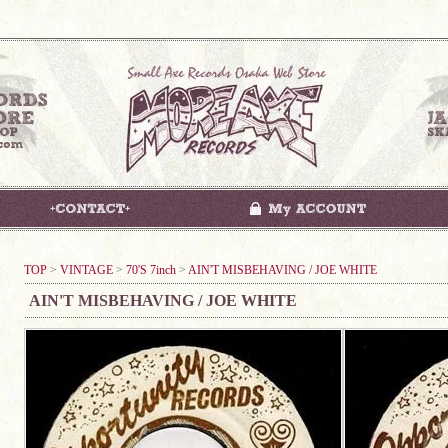
TOP
>
VINTAGE
>
70'S 7inch
>
AIN'T MISBEHAVING / JOE WHITE
AIN'T MISBEHAVING / JOE WHITE