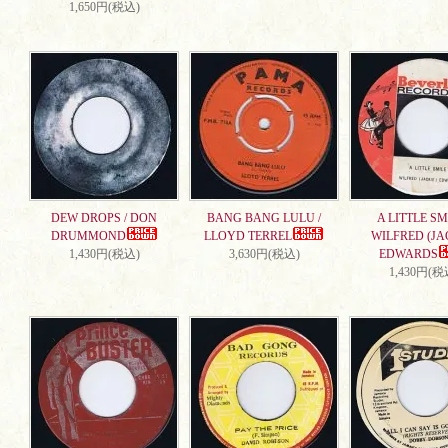
1,650円(税込)
DEW DROPS / DON
BANG BANG LULU /
A LITTLE SMI
DRUMMOND
LLOYD TERREL
WILFRED (JA
1,430円(税込)
3,630円(税込)
EDWARDS
1,430円(税