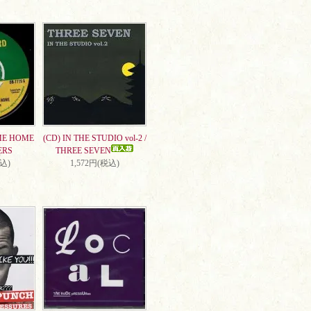
ME HOME
(CD) IN THE STUDIO vol-2 /
ERS
THREE SEVEN
税込)
1,572円(税込)