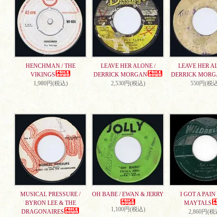
HENCHMAN / THE
LEAVE HER ALONE /
LEAVE HER AL
VIKINGS
DERRICK MORGAN
DERRICK MORG
1,980円(税込)
2,530円(税込)
550円(税込
MUSICAL PRESSURE /
OH BABE / EWAN & JERRY
I GOT A PAIN 
BYRON LEE & THE
MAYTALS
1,100円(税込)
DRAGONAIRES
2,860円(税