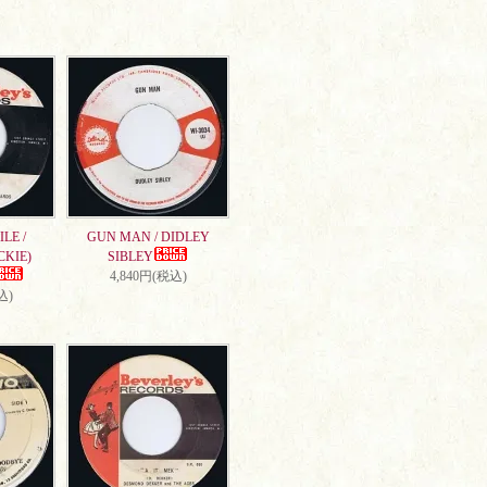
LE /
GUN MAN / DIDLEY
CKIE)
SIBLEY
4,840円(税込)
込)