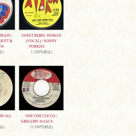
RAIN /
SWEET REBEL WOMAN
IOTT &
(VOCAL) / SONNY
EW
PORKISS
込)
1,320円(税込)
ON ALL
ONE ONE COCOA /
GREGORY ISAACS
税込)
23,100円(税込)