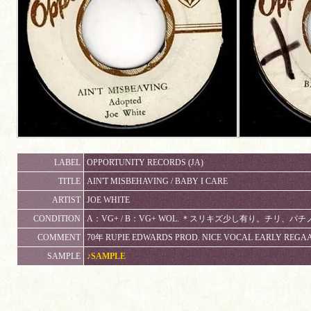
LABEL
OPPORTUNITY RECORDS (JA)
TITLE
AIN'T MISBEHAVING / BABY I CARE
ARTIST
JOE WHITE
CONDITION
A：VG+ / B：VG+ WOL. ＊スリキズ少し有り。チリ、
COMMENT
70年 RUPIE EDWARDS PROD. NICE VOCAL EARLY REGAA
SAMPLE
♪SAMPLE