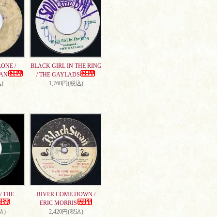
ONE /
BLACK GIRL IN THE RING
AN
/ THE GAYLADS
)
1,760円(税込)
/ THE
RIVER COME DOWN /
ERIC MORRIS
込)
2,420円(税込)