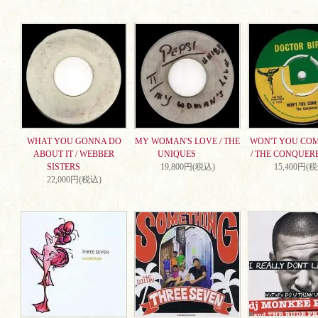
WHAT YOU GONNA DO
MY WOMAN'S LOVE / THE
WON'T YOU CO
ABOUT IT / WEBBER
UNIQUES
/ THE CONQUER
SISTERS
19,800円(税込)
15,400円(
22,000円(税込)