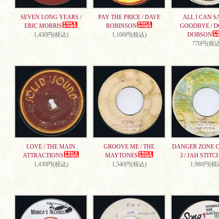
SEVEN LONG YEARS /
PAY THE PRICE / DAVE
ALL I CAN S
ERIC MORRIS
ROBINSON
GOODBYE / 
1,430円(税込)
1,100円(税込)
DOBSON
770円(税込
LOVE / THE MAIN
GROOVE ME / THE
DANGER ZONE 
ATTRACTIONS
MAYTONES
3 / JAH STITC
1,430円(税込)
1,540円(税込)
1,980円(税