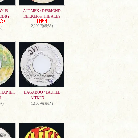
AY IS
A IT MEK / DESMOND
DOBBY
DEKKER & THE ACES
2,200円(税込)
)
CHAPTER
BAGABOO / LAUREL
H
AITKEN
込)
1,100円(税込)