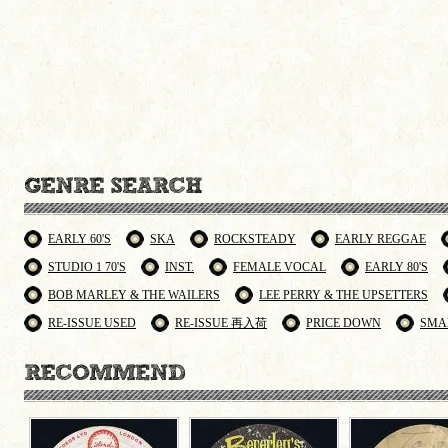
EARLY 60'S
SKA
ROCKSTEADY
EARLY REGGAE
STUDIO 1 70'S
INST.
FEMALE VOCAL
EARLY 80'S
BOB MARLEY & THE WAILERS
LEE PERRY & THE UPSETTERS
RE-ISSUE USED
RE-ISSUE 再入荷
PRICE DOWN
SMA