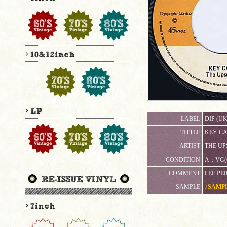
LABEL
DIP (UK
TITTLE
KEY CA
ARTIST
THE UP
CONDITION
A：VG
COMMENT
LEE PE
SAMPLE
♪SAMP