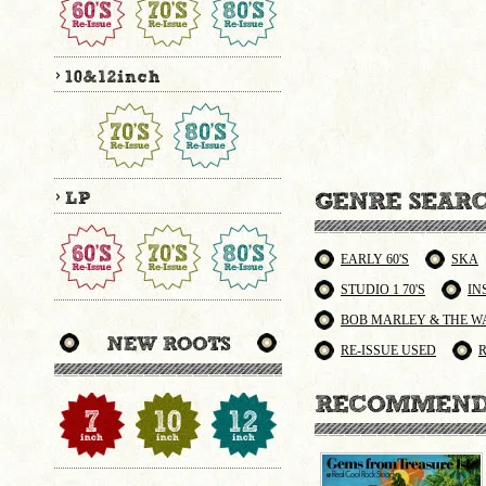
EARLY 60'S
SKA
STUDIO 1 70'S
IN
BOB MARLEY & THE W
RE-ISSUE USED