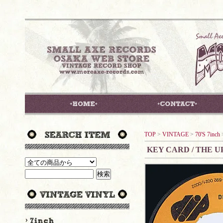
TOP
>
VINTAGE
>
70'S 7inch
KEY CARD / THE 