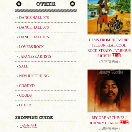
DANCE HALL 90'S
DANCE HALL 00'S
DANCE HALL 10'S
GEMS FROM TREASURE
ISLE OR REAL COOL
LOVERS ROCK
ROCK STEADY / VARIOUS
ARTISTS
JAPANESE ARTISTS
2,970円(税込)
SALE
NEW RECORDING
CD&DVD
GOODS
OTHER
REGGAE ARCHIVES /
JOHNNY CLARKE
ご注文方法
5,500円(税込)