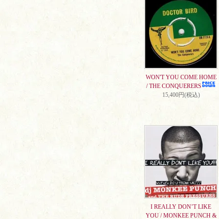
WON'T YOU COME HOME
/ THE CONQUERERS
15,400円(税込)
I REALLY DON’T LIKE
YOU / MONKEE PUNCH &