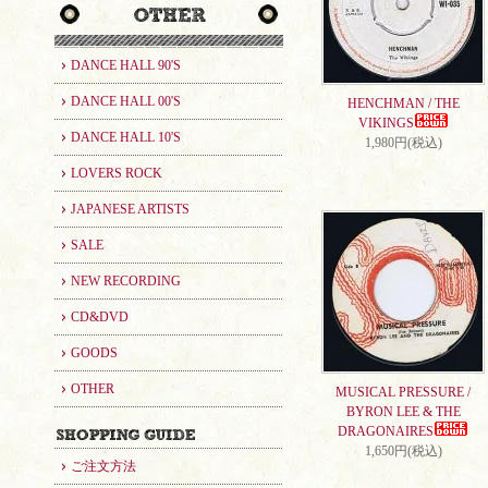
DANCE HALL 90'S
DANCE HALL 00'S
HENCHMAN / THE
VIKINGS
DANCE HALL 10'S
1,980円(税込)
LOVERS ROCK
JAPANESE ARTISTS
SALE
NEW RECORDING
CD&DVD
GOODS
OTHER
MUSICAL PRESSURE /
BYRON LEE & THE
DRAGONAIRES
1,650円(税込)
ご注文方法