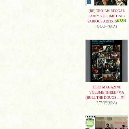
(RE) TROJAN REGGAE
PARTY VOLUME ONE /
VARIOUS ARTISTS
4,400円(税込)
ZERO MAGAZINE
VOLUME THREE / V.A
(BULL THE DOUGS …等）
2,750円(税込)