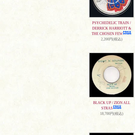
PSYCHEDELIC TRAIN /
DERRICK HARRIOTT &
THE CHOSEN FEW
2,200円(税込)
BLACK UP / ZION ALL
STRAS
18,700円(税込)