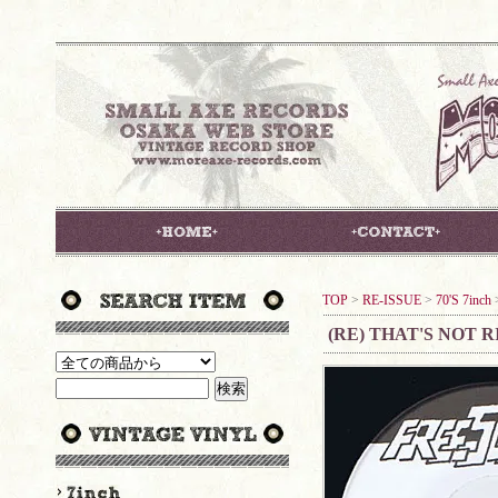
TOP
>
RE-ISSUE
>
70'S 7inch
(RE) THAT'S NOT R