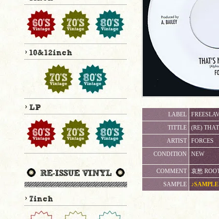
LABEL
FREESLAV
TITTLE
(RE) THAT
ARTIST
FORCES
CONDITION
NEW
COMMENT
哀愁 ROOT
SAMPLE
♪SAMPLE