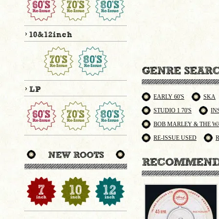
EARLY 60'S
SKA
STUDIO 1 70'S
IN
BOB MARLEY & THE W
RE-ISSUE USED