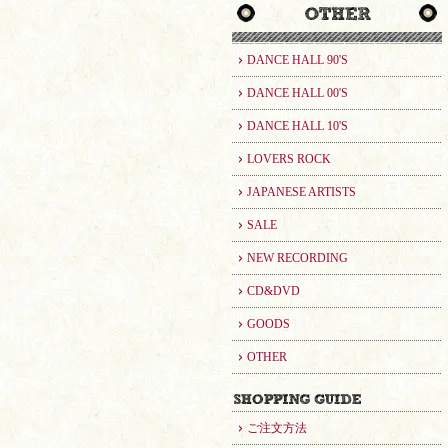
DANCE HALL 90'S
DANCE HALL 00'S
DANCE HALL 10'S
LOVERS ROCK
JAPANESE ARTISTS
SALE
NEW RECORDING
CD&DVD
GOODS
OTHER
ご注文方法