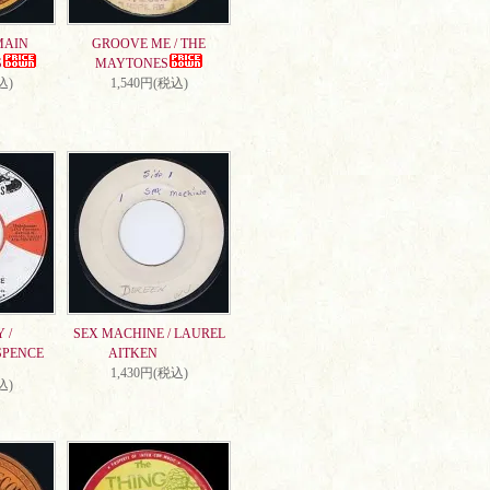
MAIN
GROOVE ME / THE
S
MAYTONES
込)
1,540円(税込)
 /
SEX MACHINE / LAUREL
SPENCE
AITKEN
1,430円(税込)
込)