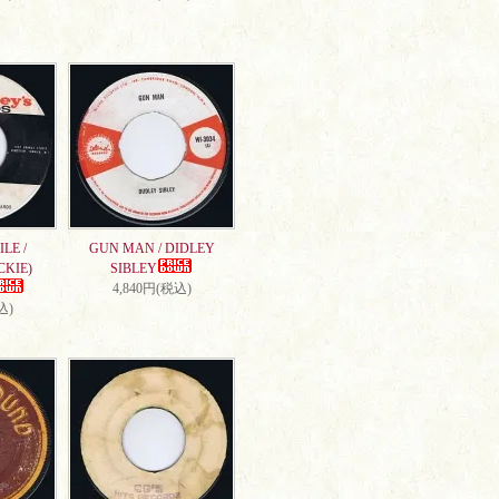
LE /
GUN MAN / DIDLEY
CKIE)
SIBLEY
4,840円(税込)
込)