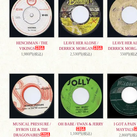
HENCHMAN / THE
LEAVE HER ALONE /
LEAVE HER AL
VIKINGS
DERRICK MORGAN
DERRICK MORG
1,980円(税込)
2,530円(税込)
550円(税込
MUSICAL PRESSURE /
OH BABE / EWAN & JERRY
I GOT A PAIN 
BYRON LEE & THE
MAYTALS
1,100円(税込)
DRAGONAIRES
2,860円(税