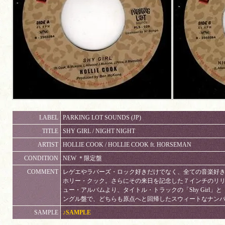
LABEL
PARKING LOT SOUNDS (JP)
TITLE
SHY GIRL / NIGHT NIGHT
ARTIST
HOLLIE COOK / HOLLIE COOK ft. HORSEMAN
CONDITION
NEW ＊限定盤
COMMENT
レゲエやラバーズ・ロック好きだけでなく、全ての音楽好
ホリー・クック。さらにその来日を記念した７インチのリリ
ュー・アルバムより、タイトル・トラックの「Shy Girl」と「N
ングル盤で、どちらも原点へと回帰したスウィートなナン
SAMPLE
♪SAMPLE