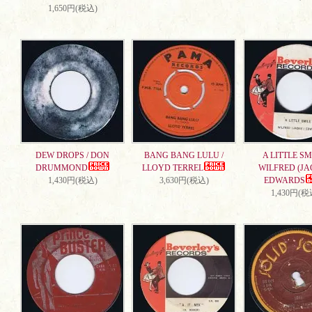
1,650円(税込)
DEW DROPS / DON
BANG BANG LULU /
A LITTLE SMI
DRUMMOND
LLOYD TERREL
WILFRED (JA
1,430円(税込)
3,630円(税込)
EDWARDS
1,430円(税