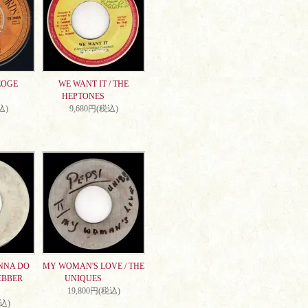
EOGE
WE WANT IT / THE
HEPTONES
込)
9,680円(税込)
NNA DO
MY WOMAN'S LOVE / THE
EBBER
UNIQUES
19,800円(税込)
税込)