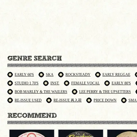
EARLY 60'S
SKA
ROCKSTEADY
EARLY REGGAE
STUDIO 1 70'S
INST.
FEMALE VOCAL
EARLY 80'S
BOB MARLEY & THE WAILERS
LEE PERRY & THE UPSETTERS
RE-ISSUE USED
RE-ISSUE 再入荷
PRICE DOWN
SMA