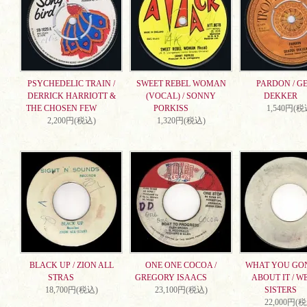
PSYCHEDELIC TRAIN /
SWEET REBEL WOMAN
PARDON / G
DERRICK HARRIOTT &
(VOCAL) / SONNY
DEKKER
THE CHOSEN FEW
PORKISS
1,540円(税
2,200円(税込)
1,320円(税込)
BLACK UP / ZION ALL
ONE ONE COCOA /
WHAT YOU GO
STRAS
GREGORY ISAACS
ABOUT IT / W
18,700円(税込)
23,100円(税込)
SISTERS
22,000円(