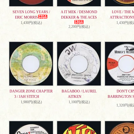
SEVEN LONG YEARS /
A IT MEK / DESMOND
LOVE / THE 
ERIC MORRIS
DEKKER & THE ACES
ATTRACTION
1,430円(税込)
1,430円(税
2,200円(税込)
DANGER ZONE CHAPTER
BAGABOO / LAUREL
DON'T CRY
3 / JAH STITCH
AITKEN
BARRINGTON 
1,980円(税込)
1,100円(税込)
1,320円(税