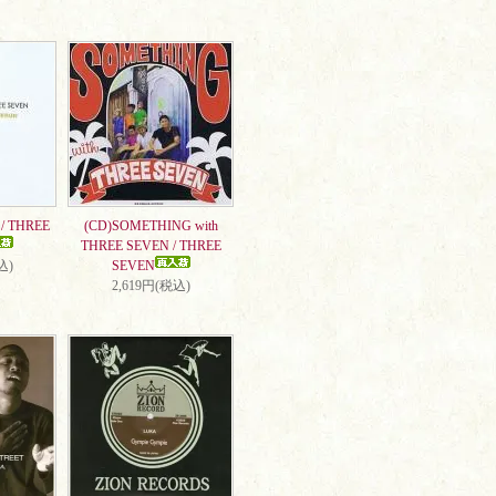
/ THREE
(CD)SOMETHING with
THREE SEVEN / THREE
込)
SEVEN
2,619円(税込)