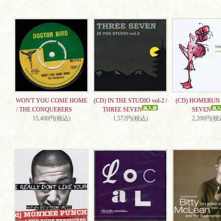
WON'T YOU COME HOME
(CD) IN THE STUDIO vol-2 /
(CD) HOMERUN 
/ THE CONQUERERS
THREE SEVEN
SEVEN
15,400円(税込)
1,572円(税込)
2,200円(税