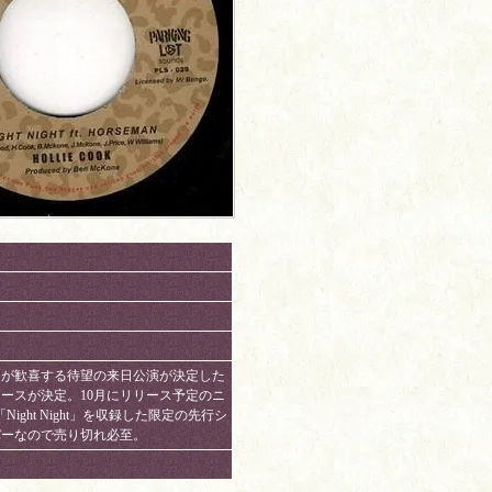
きが歓喜する待望の来日公演が決定した
ースが決定。10月にリリース予定のニ
ight Night」を収録した限定の先行シ
バーなので売り切れ必至。