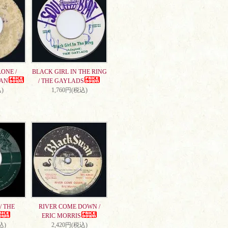
ONE /
BLACK GIRL IN THE RING
AN
/ THE GAYLADS
)
1,760円(税込)
/ THE
RIVER COME DOWN /
ERIC MORRIS
込)
2,420円(税込)