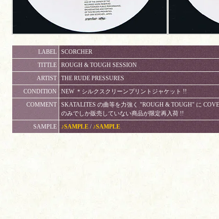
LABEL
SCORCHER
TITTLE
ROUGH & TOUGH SESSION
ARTIST
THE RUDE PRESSURES
CONDITION
NEW ＊シルクスクリーンプリントジャケット !!
COMMENT
SKATALITES の曲等を力強く "ROUGH & TOUGH" に COVE
のみでしか販売していない商品が限定再入荷 !!
SAMPLE
♪SAMPLE
/
♪SAMPLE