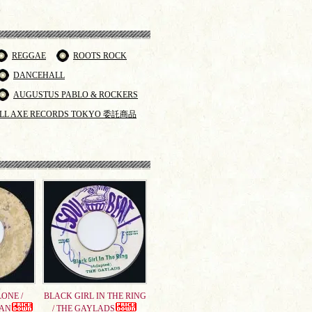
REGGAE
ROOTS ROCK
DANCEHALL
AUGUSTUS PABLO & ROCKERS
LL AXE RECORDS TOKYO 委託商品
ONE /
BLACK GIRL IN THE RING
AN
/ THE GAYLADS