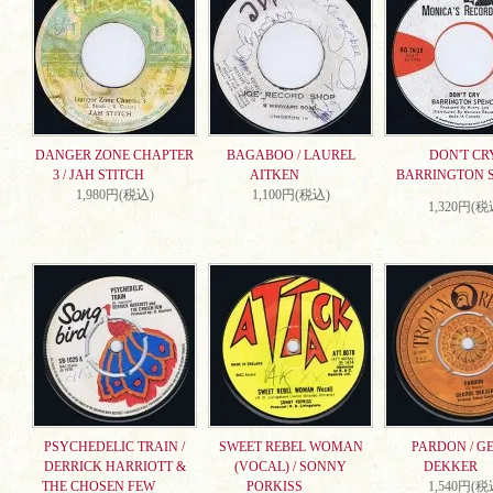
DANGER ZONE CHAPTER
BAGABOO / LAUREL
DON'T CRY
3 / JAH STITCH
AITKEN
BARRINGTON 
1,980円(税込)
1,100円(税込)
1,320円(税
PSYCHEDELIC TRAIN /
SWEET REBEL WOMAN
PARDON / G
DERRICK HARRIOTT &
(VOCAL) / SONNY
DEKKER
THE CHOSEN FEW
PORKISS
1,540円(税