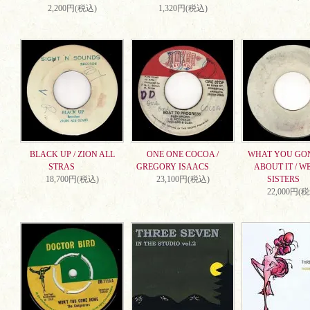
2,200円(税込)
1,320円(税込)
BLACK UP / ZION ALL
ONE ONE COCOA /
WHAT YOU GO
STRAS
GREGORY ISAACS
ABOUT IT / W
18,700円(税込)
23,100円(税込)
SISTERS
22,000円(