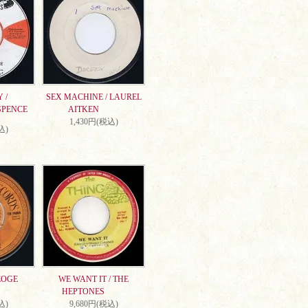
 /
SEX MACHINE / LAUREL
SPENCE
AITKEN
1,430円(税込)
込)
EOGE
WE WANT IT / THE
HEPTONES
込)
9,680円(税込)