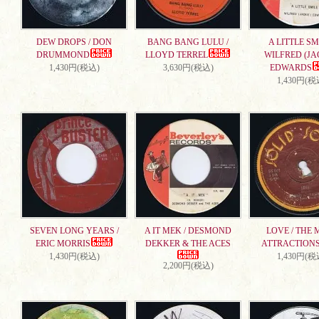
DEW DROPS / DON
BANG BANG LULU /
A LITTLE SMI
DRUMMOND
LLOYD TERREL
WILFRED (JA
1,430円(税込)
3,630円(税込)
EDWARDS
1,430円(税
SEVEN LONG YEARS /
A IT MEK / DESMOND
LOVE / THE 
ERIC MORRIS
DEKKER & THE ACES
ATTRACTION
1,430円(税込)
1,430円(税
2,200円(税込)