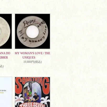
NNA DO
MY WOMAN'S LOVE / THE
EBBER
UNIQUES
19,800円(税込)
税込)