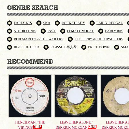
EARLY 60'S
SKA
ROCKSTEADY
EARLY REGGAE
STUDIO 1 70'S
INST.
FEMALE VOCAL
EARLY 80'S
BOB MARLEY & THE WAILERS
LEE PERRY & THE UPSETTERS
RE-ISSUE USED
RE-ISSUE 再入荷
PRICE DOWN
SMA
HENCHMAN / THE
LEAVE HER ALONE /
LEAVE HER AL
VIKINGS
DERRICK MORGAN
DERRICK MORG