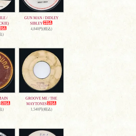
LE /
GUN MAN / DIDLEY
CKIE)
SIBLEY
4,840円(税込)
込)
MAIN
GROOVE ME / THE
S
MAYTONES
込)
1,540円(税込)