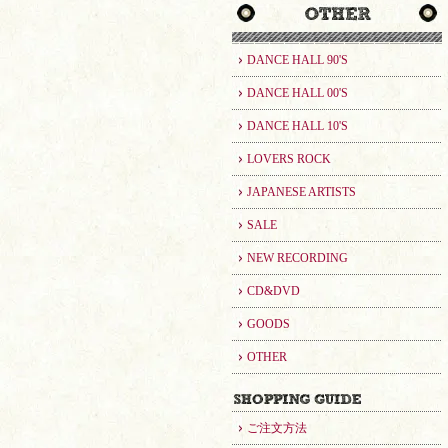
DANCE HALL 90'S
DANCE HALL 00'S
DANCE HALL 10'S
LOVERS ROCK
JAPANESE ARTISTS
SALE
NEW RECORDING
CD&DVD
GOODS
OTHER
ご注文方法